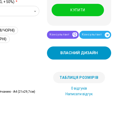
XL + 50%)
КУПИТИ
І/ЧОРНІ)
Консультант
Консультант
РНІ)
ВЛАСНИЙ ДИЗАЙН
ТАБЛИЦЯ РОЗМІРІВ
0 відгуків
лчанию - А4 (21x29,7см)
Написати відгук