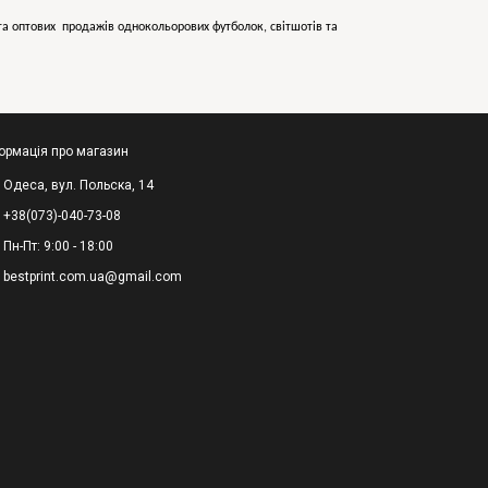
х та оптових продажів однокольорових
футболок, світшотів та
ормація про магазин
Одеса, вул. Польска, 14
+38(073)-040-73-08
Пн-Пт: 9:00 - 18:00
bestprint.com.ua@gmail.com