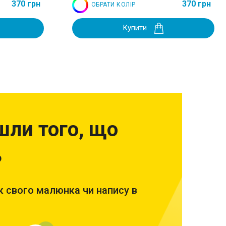
370 грн
370 грн
ОБРАТИ КОЛІР
Купити
шли того, що
?
 свого малюнка чи напису в