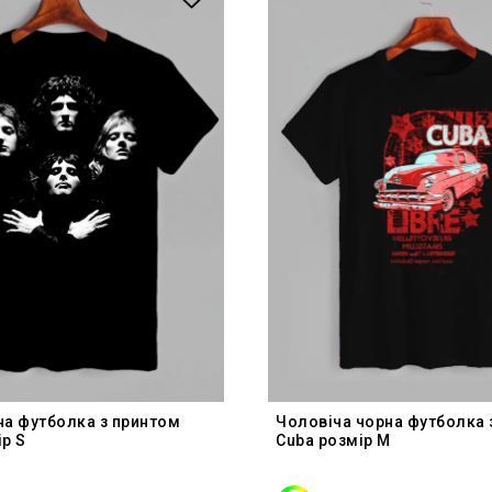
на футболка з принтом
Чоловіча чорна футболка 
р S
Cuba розмір M