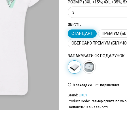
РОЗМІР (3XL +15%; 4XL +35%; 5
S
ЯКІСТЬ
СТАНДАРТ
ПРЕМІУМ (БІЛ
ОВЕРСАЙЗ ПРЕМІУМ (БІЛІ/ЧО
ЗАПАКУВАТИ ЯК ПОДАРУНОК
В закладки
порівняння
Brand:
LIKEY
Product Code: Размер принта по умо
Наявність: Є в наявності