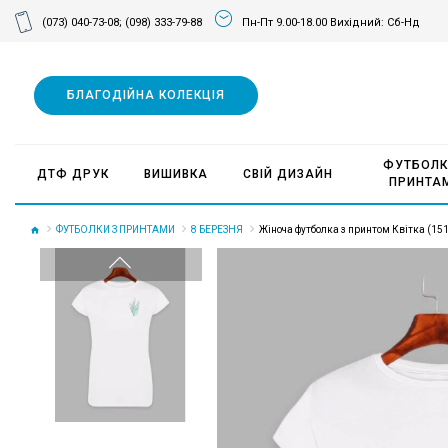
(073) 040-73-08;
(098) 333-79-88
Пн-Пт 9.00-18.00 Вихідний: Сб-Нд
БЛАГОДІЙНА КОЛЕКЦІЯ
ФУТБОЛК
ДТФ ДРУК
ВИШИВКА
СВІЙ ДИЗАЙН
ПРИНТА
ФУТБОЛКИ З ПРИНТАМИ
8 БЕРЕЗНЯ
Жіноча футболка з принтом Квітка (15