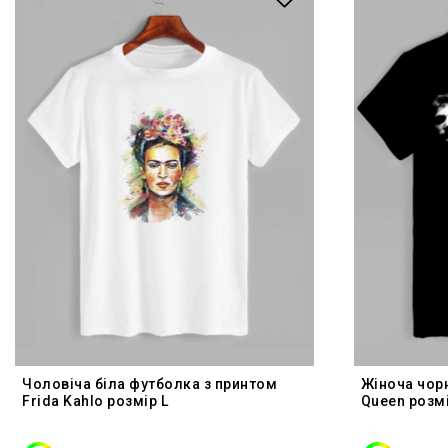
Чоловіча біла футболка з принтом
Жіноча чор
Frida Kahlo розмір L
Queen розмі