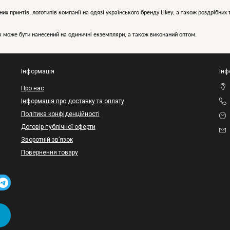
них принтів, логотипів компанії на одязі українського бренду
Likey
, а також роздрібни
може бути нанесений на одиничні екземпляри, а також виконаний оптом.
Інформація
Інф
Про нас
Інформація про доставку та оплату
Політика конфіденційності
Договір публічної оферти
Зворотній зв’язок
Повернення товару