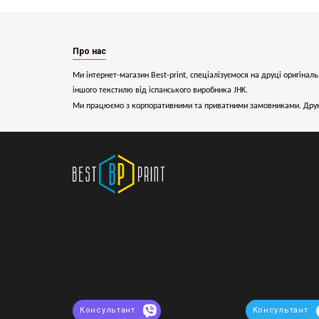
Про нас
Ми інтернет-магазин Best-print, спеціалізуємося на друці оригіналь
іншого текстилю від іспанського виробника JHK.
Ми працюємо з корпоративними та приватними замовниками. Друк 
Консультант
Консультант