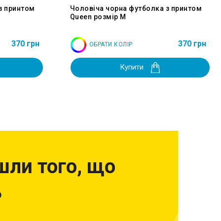
з принтом
Чоловіча чорна футболка з принтом
Queen розмір M
370 грн
370 грн
ОБРАТИ КОЛІР
Купити
шли того, що
?