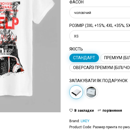
ФАСОН
чоловічий
РОЗМІР (3XL +15%; 4XL +35%; 5
XS
ЯКІСТЬ
СТАНДАРТ
ПРЕМІУМ (БІЛ
ОВЕРСАЙЗ ПРЕМІУМ (БІЛІ/ЧО
ЗАПАКУВАТИ ЯК ПОДАРУНОК
В закладки
порівняння
Brand:
LIKEY
Product Code: Размер принта по умо