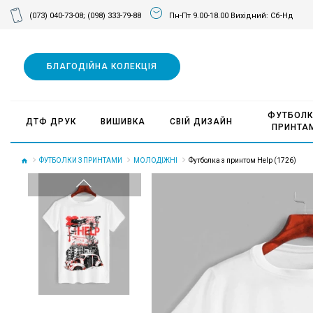
(073) 040-73-08;
(098) 333-79-88
Пн-Пт 9.00-18.00 Вихідний: Сб-Нд
БЛАГОДІЙНА КОЛЕКЦІЯ
ФУТБОЛК
ДТФ ДРУК
ВИШИВКА
СВІЙ ДИЗАЙН
ПРИНТА
ФУТБОЛКИ З ПРИНТАМИ
МОЛОДІЖНІ
Футболка з принтом Help (1726)