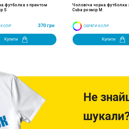
на футболка з принтом
Чоловіча чорна футболка 
р S
Cuba розмір M
370 грн
 КОЛІР
ОБРАТИ КОЛІР
Купити
Купити
Не знай
шукали