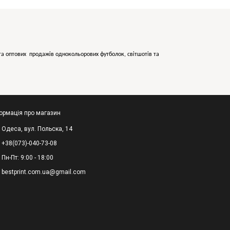
х та оптових продажів однокольорових
футболок, світшотів та
ормація про магазин
Одеса, вул. Польска, 14
+38(073)-040-73-08
Пн-Пт: 9:00 - 18:00
bestprint.com.ua@gmail.com