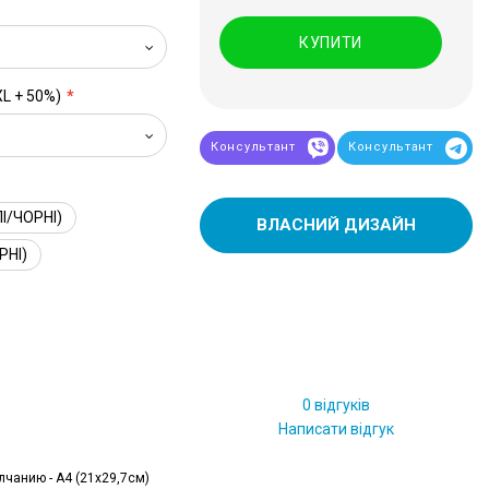
КУПИТИ
XL + 50%)
Консультант
Консультант
І/ЧОРНІ)
ВЛАСНИЙ ДИЗАЙН
РНІ)
0 відгуків
Написати відгук
лчанию - А4 (21x29,7см)