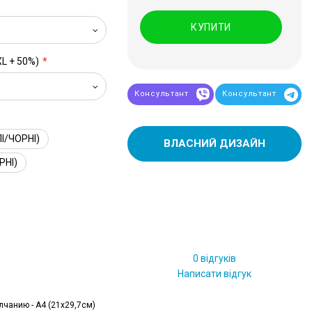
КУПИТИ
XL + 50%)
Консультант
Консультант
І/ЧОРНІ)
ВЛАСНИЙ ДИЗАЙН
РНІ)
0 відгуків
Написати відгук
лчанию - А4 (21x29,7см)