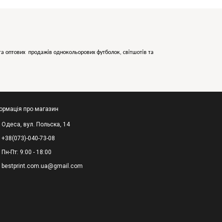
х та оптових продажів однокольорових
футболок, світшотів та
ормація про магазин
Одеса, вул. Польска, 14
+38(073)-040-73-08
Пн-Пт: 9:00 - 18:00
bestprint.com.ua@gmail.com