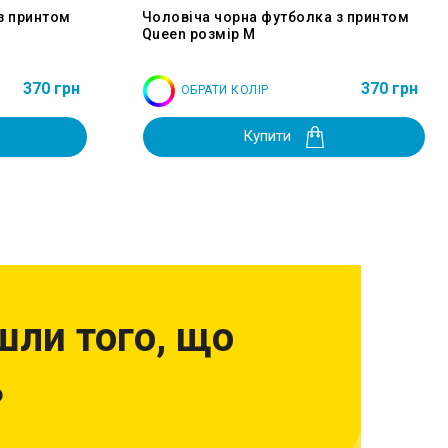
з принтом
Чоловіча чорна футболка з принтом
Queen розмір M
370 грн
370 грн
ОБРАТИ КОЛІР
Купити
шли того, що
?