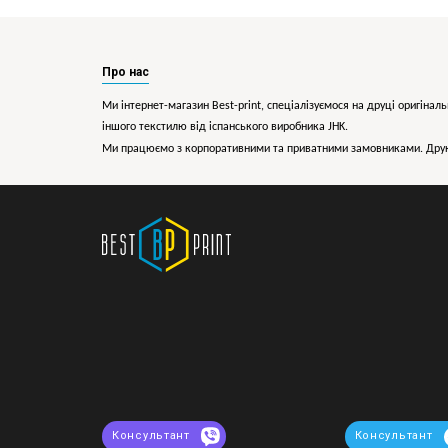
Про нас
Ми інтернет-магазин Best-print, спеціалізуємося на друці оригіналь
іншого текстилю від іспанського виробника JHK.
Ми працюємо з корпоративними та приватними замовниками. Друк 
Консультант
Консультант