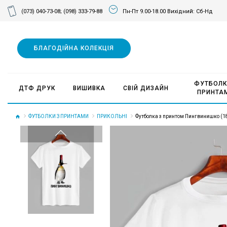
(073) 040-73-08;
(098) 333-79-88
Пн-Пт 9.00-18.00 Вихідний: Сб-Нд
БЛАГОДІЙНА КОЛЕКЦІЯ
ФУТБОЛК
ДТФ ДРУК
ВИШИВКА
СВІЙ ДИЗАЙН
ПРИНТА
ФУТБОЛКИ З ПРИНТАМИ
ПРИКОЛЬНІ
Футболка з принтом Пингвинишко (1