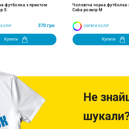
на футболка з принтом
Чоловіча чорна футболка 
р S
Cuba розмір M
370 грн
 КОЛІР
ОБРАТИ КОЛІР
Купити
Купити
Не знай
шукали