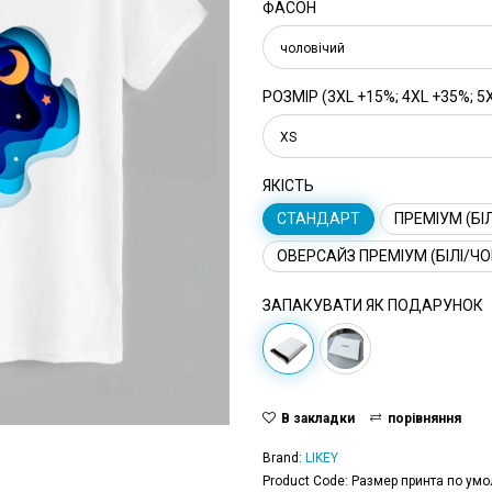
ФАСОН
чоловічий
РОЗМІР (3XL +15%; 4XL +35%; 5
XS
ЯКІСТЬ
СТАНДАРТ
ПРЕМІУМ (БІЛ
ОВЕРСАЙЗ ПРЕМІУМ (БІЛІ/ЧО
ЗАПАКУВАТИ ЯК ПОДАРУНОК
В закладки
порівняння
Brand:
LIKEY
Product Code: Размер принта по умо