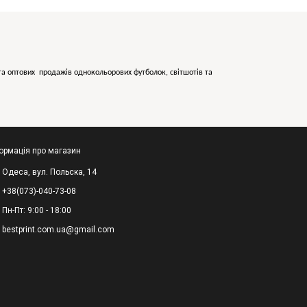
х та оптових продажів однокольорових
футболок, світшотів та
ормація про магазин
Одеса, вул. Польска, 14
+38(073)-040-73-08
Пн-Пт: 9:00 - 18:00
bestprint.com.ua@gmail.com