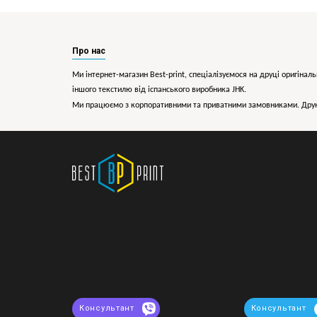
Про нас
Ми інтернет-магазин Best-print, спеціалізуємося на друці оригіналь
іншого текстилю від іспанського виробника JHK.
Ми працюємо з корпоративними та приватними замовниками. Друк 
Консультант
Консультант