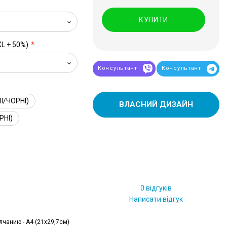
КУПИТИ
XL + 50%)
Консультант
Консультант
І/ЧОРНІ)
ВЛАСНИЙ ДИЗАЙН
РНІ)
0 відгуків
Написати відгук
лчанию - А4 (21x29,7см)