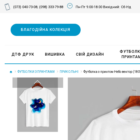
(073) 040-73-08;
(098) 333-79-88
Пн-Пт 9.00-18.00 Вихідний: Сб-Нд
БЛАГОДІЙНА КОЛЕКЦІЯ
ФУТБОЛК
ДТФ ДРУК
ВИШИВКА
СВІЙ ДИЗАЙН
ПРИНТА
ФУТБОЛКИ З ПРИНТАМИ
ПРИКОЛЬНІ
Футболка з принтом Небо вектор (180