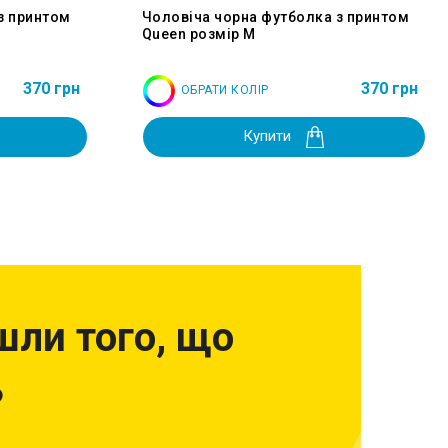
з принтом
Чоловіча чорна футболка з принтом
Queen розмір M
370 грн
370 грн
ОБРАТИ КОЛІР
Купити
шли того, що
?