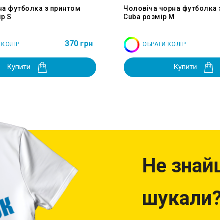
на футболка з принтом
Чоловіча чорна футболка 
р S
Cuba розмір M
370 грн
 КОЛІР
ОБРАТИ КОЛІР
Купити
Купити
Не знай
шукали