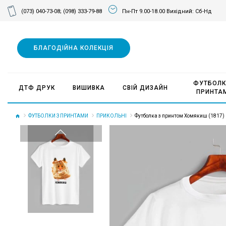
(073) 040-73-08;
(098) 333-79-88
Пн-Пт 9.00-18.00 Вихідний: Сб-Нд
БЛАГОДІЙНА КОЛЕКЦІЯ
ФУТБОЛК
ДТФ ДРУК
ВИШИВКА
СВІЙ ДИЗАЙН
ПРИНТА
ФУТБОЛКИ З ПРИНТАМИ
ПРИКОЛЬНІ
Футболка з принтом Хомякиш (1817)