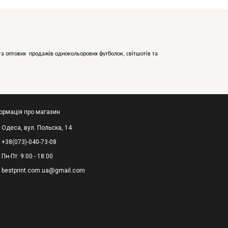
х та оптових продажів однокольорових
футболок, світшотів та
ормація про магазин
Одеса, вул. Польска, 14
+38(073)-040-73-08
Пн-Пт: 9:00 - 18:00
bestprint.com.ua@gmail.com