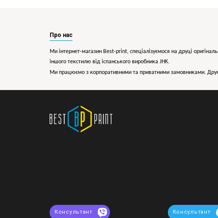
Про нас
Ми інтернет-магазин Best-print, спеціалізуємося на друці оригіналь
іншого текстилю від іспанського виробника JHK.
Ми працюємо з корпоративними та приватними замовниками. Друк 
Консультант
Консультант