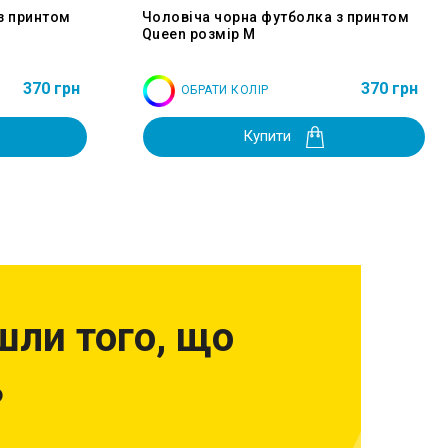
з принтом
Чоловіча чорна футболка з принтом
Queen розмір M
370 грн
370 грн
ОБРАТИ КОЛІР
Купити
шли того, що
?