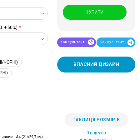
КУПИТИ
XL + 50%)
Консультант
Консультант
І/ЧОРНІ)
ВЛАСНИЙ ДИЗАЙН
РНІ)
ТАБЛИЦЯ РОЗМІРІВ
0 відгуків
лчанию - А4 (21x29,7см)
Написати відгук