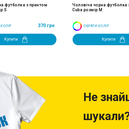
на футболка з принтом
Чоловіча чорна футболка 
р S
Cuba розмір M
370 грн
 КОЛІР
ОБРАТИ КОЛІР
Купити
Купити
Не знай
шукали