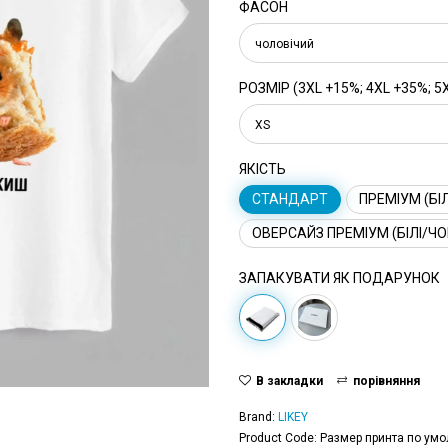
ФАСОН
чоловічий
РОЗМІР (3XL +15%; 4XL +35%; 5
XS
ЯКІСТЬ
СТАНДАРТ
ПРЕМІУМ (БІЛ
ОВЕРСАЙЗ ПРЕМІУМ (БІЛІ/ЧО
ЗАПАКУВАТИ ЯК ПОДАРУНОК
В закладки
порівняння
Brand:
LIKEY
Product Code: Размер принта по умо