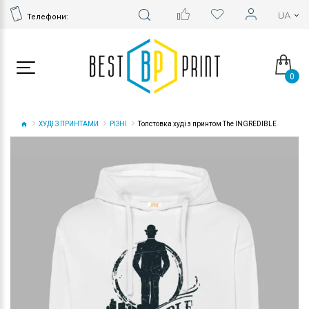
Телефони:
0
ХУДІ З ПРИНТАМИ
РІЗНІ
Толстовка худі з принтом The INGREDIBLE