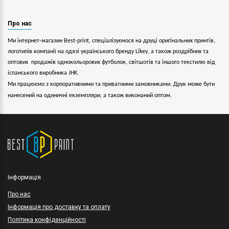
Про нас
Ми інтернет-магазин Best-print, спеціалізуємося на друці оригінальних принтів,
логотипів компанії на одязі українського бренду
Likey
, а також роздрібних та
оптових продажів однокольорових
футболок, світшотів та іншого текстилю від
іспанського виробника JHK.
Ми працюємо з корпоративними та приватними замовниками. Друк може бути
нанесений на одиничні екземпляри, а також виконаний оптом.
Інформація
Про нас
Інформація про доставку та оплату
Політика конфіденційності