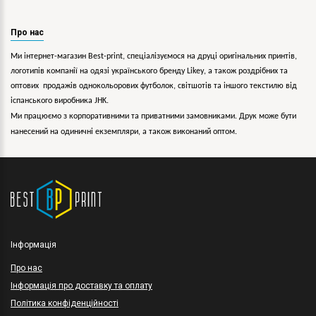
Про нас
Ми інтернет-магазин Best-print, спеціалізуємося на друці оригінальних принтів,
логотипів компанії на одязі українського бренду
Likey
, а також роздрібних та
оптових продажів однокольорових
футболок, світшотів та іншого текстилю від
іспанського виробника JHK.
Ми працюємо з корпоративними та приватними замовниками. Друк може бути
нанесений на одиничні екземпляри, а також виконаний оптом.
Інформація
Про нас
Інформація про доставку та оплату
Політика конфіденційності