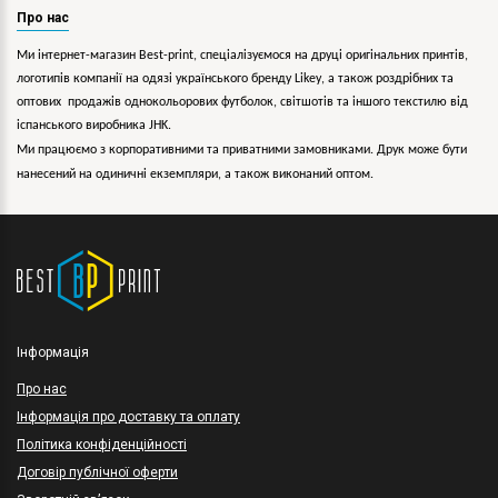
Про нас
Ми інтернет-магазин Best-print, спеціалізуємося на друці оригінальних принтів,
логотипів компанії на одязі українського бренду
Likey
, а також роздрібних та
оптових продажів однокольорових
футболок, світшотів та іншого текстилю від
іспанського виробника JHK.
Ми працюємо з корпоративними та приватними замовниками. Друк може бути
нанесений на одиничні екземпляри, а також виконаний оптом.
Інформація
Про нас
Інформація про доставку та оплату
Політика конфіденційності
Договір публічної оферти