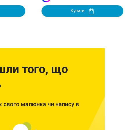
Купити
шли того, що
?
 свого малюнка чи напису в