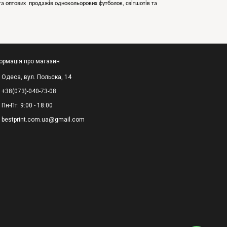
х та оптових продажів однокольорових
футболок, світшотів та
ормація про магазин
Одеса, вул. Польска, 14
+38(073)-040-73-08
Пн-Пт: 9:00 - 18:00
bestprint.com.ua@gmail.com