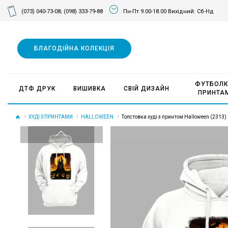
(073) 040-73-08;
(098) 333-79-88
Пн-Пт 9.00-18.00 Вихідний: Сб-Нд
БЛАГОДІЙНА КОЛЕКЦІЯ
ФУТБОЛК
ДТФ ДРУК
ВИШИВКА
СВІЙ ДИЗАЙН
ПРИНТА
ХУДІ З ПРИНТАМИ
HALLOWEEN
Толстовка худі з принтом Halloween (2313)