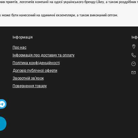
них принтів, логотипів компанії на одязі українського бренду
Likey
, а також роздрібни
може бути нанесений на одиничні екземпляри, а також виконаний оптом.
Інформація
Інф
Про нас
Інформація про доставку та оплату
Політика конфіденційності
Договір публічної оферти
Зворотній зв’язок
Повернення товару