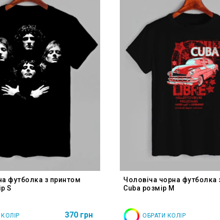
на футболка з принтом
Чоловіча чорна футболка 
р S
Cuba розмір M
370 грн
 КОЛІР
ОБРАТИ КОЛІР