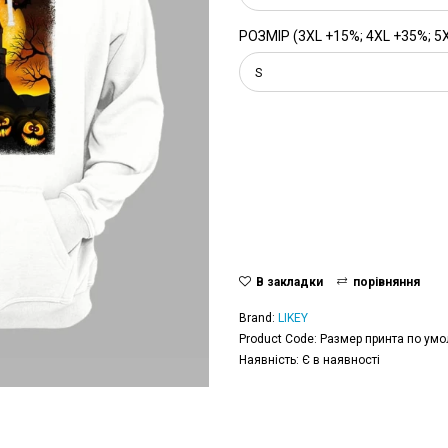
РОЗМІР (3XL +15%; 4XL +35%; 5
S
В закладки
порівняння
Brand:
LIKEY
Product Code: Размер принта по умо
Наявність: Є в наявності