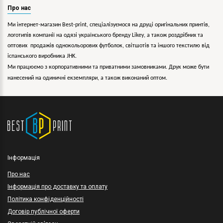
Про нас
Ми інтернет-магазин Best-print, спеціалізуємося на друці оригінальних принтів,
логотипів компанії на одязі українського бренду
Likey
, а також роздрібних та
оптових продажів однокольорових
футболок, світшотів та іншого текстилю від
іспанського виробника JHK.
Ми працюємо з корпоративними та приватними замовниками. Друк може бути
нанесений на одиничні екземпляри, а також виконаний оптом.
Інформація
Про нас
Інформація про доставку та оплату
Політика конфіденційності
Договір публічної оферти