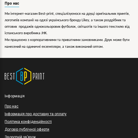
Про нас
Ми інтернет-магазин Best-print, спеціалізуємося на друці оригінальних принтів,
логотипів компанії на одязі українського бренду
Likey
, а також роздрібних та
оптових продажів однокольорових
футболок, світшотів та іншого текстилю від
іспанського виробника JHK.
Ми працюємо з корпоративними та приватними замовниками. Друк може бути
нанесений на одиничні екземпляри, а також виконаний оптом.
Інформація
Про нас
Інформація про доставку та оплату
Політика конфіденційності
Договір публічної оферти
Зворотній зв’язок