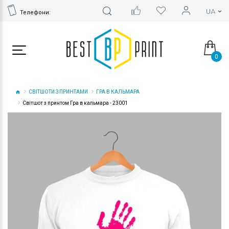
Телефони:
0
СВІТШОТИ З ПРИНТАМИ
ГРА В КАЛЬМАРА
Світшот з принтом Гра в кальмара - 23001