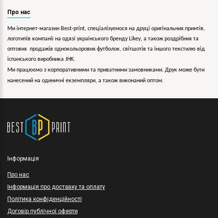
Про нас
Ми інтернет-магазин Best-print, спеціалізуємося на друці оригінальних принтів,
логотипів компанії на одязі українського бренду
Likey
, а також роздрібних та
оптових продажів однокольорових
футболок, світшотів та іншого текстилю від
іспанського виробника JHK.
Ми працюємо з корпоративними та приватними замовниками. Друк може бути
нанесений на одиничні екземпляри, а також виконаний оптом.
Інформація
Про нас
Інформація про доставку та оплату
Політика конфіденційності
Договір публічної оферти