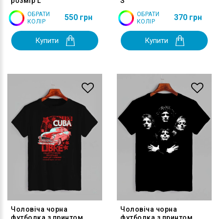
розмір L
S
ОБРАТИ
ОБРАТИ
550 грн
370 грн
КОЛІР
КОЛІР
Купити
Купити
Чоловіча чорна
Чоловіча чорна
футболка з принтом
футболка з принтом