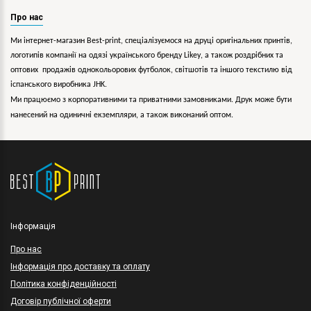
Про нас
Ми інтернет-магазин Best-print, спеціалізуємося на друці оригінальних принтів,
логотипів компанії на одязі українського бренду
Likey
, а також роздрібних та
оптових продажів однокольорових
футболок, світшотів та іншого текстилю від
іспанського виробника JHK.
Ми працюємо з корпоративними та приватними замовниками. Друк може бути
нанесений на одиничні екземпляри, а також виконаний оптом.
Інформація
Про нас
Інформація про доставку та оплату
Політика конфіденційності
Договір публічної оферти