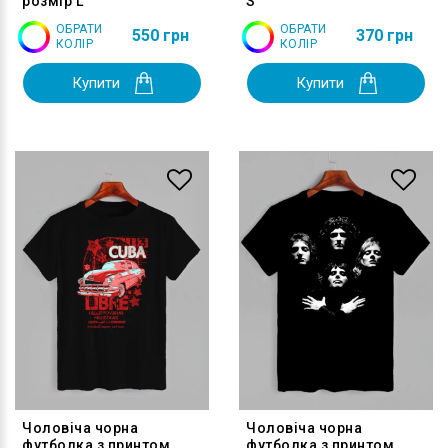
розмір L
S
ОБРАТИ
ОБРАТИ
550 грн
370 грн
КОЛІР
КОЛІР
Купити
Купити
Чоловіча чорна
Чоловіча чорна
футболка з принтом
футболка з принтом