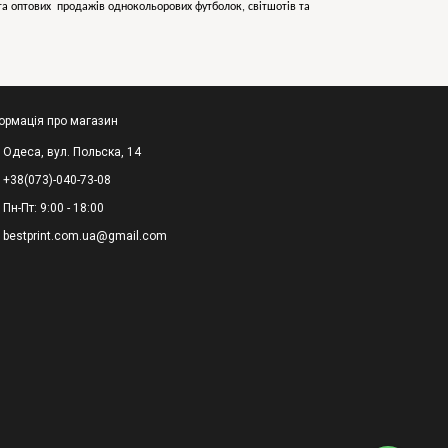
х та оптових продажів однокольорових
футболок, світшотів та
ормація про магазин
Одеса, вул. Польска, 14
+38(073)-040-73-08
Пн-Пт: 9:00 - 18:00
bestprint.com.ua@gmail.com