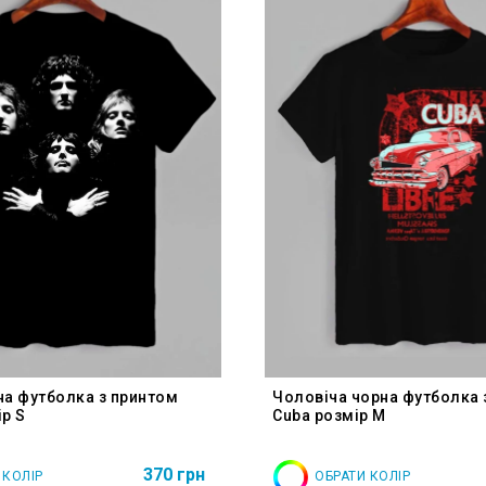
на футболка з принтом
Чоловіча чорна футболка 
р S
Cuba розмір M
370 грн
 КОЛІР
ОБРАТИ КОЛІР