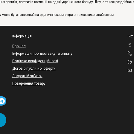
них принтів, логотипів компанії на одязі українського бренду
Likey
, а також роздрібни
може бути нанесений на одиничні екземпляри, а також виконаний оптом.
Інформація
Інф
Про нас
Інформація про доставку та оплату
Політика конфіденційності
Договір публічної оферти
Зворотній зв’язок
Повернення товару