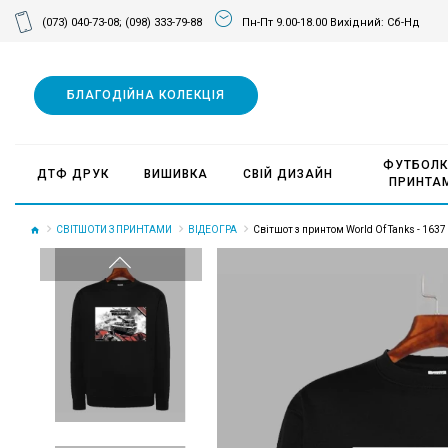
(073) 040-73-08;
(098) 333-79-88
Пн-Пт 9.00-18.00 Вихідний: Сб-Нд
БЛАГОДІЙНА КОЛЕКЦІЯ
ФУТБОЛК
ДТФ ДРУК
ВИШИВКА
СВІЙ ДИЗАЙН
ПРИНТА
СВІТШОТИ З ПРИНТАМИ
ВІДЕОГРА
Світшот з принтом World Of Tanks - 1637