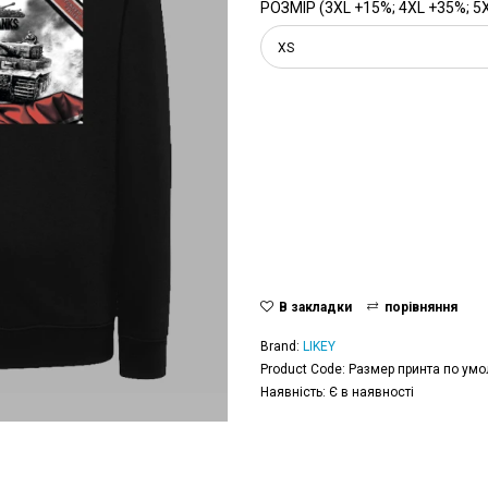
РОЗМІР (3XL +15%; 4XL +35%; 5
XS
В закладки
порівняння
Brand:
LIKEY
Product Code: Размер принта по умо
Наявність: Є в наявності