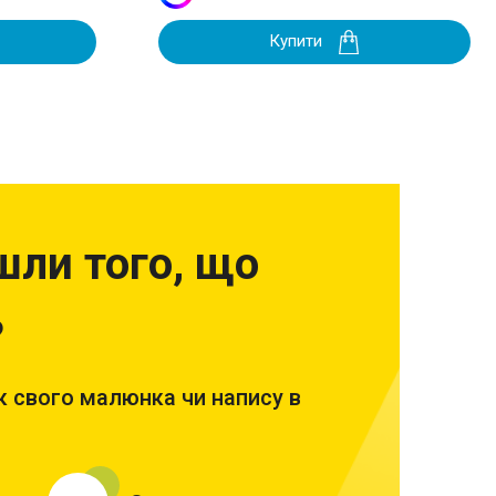
Купити
шли того, що
?
 свого малюнка чи напису в