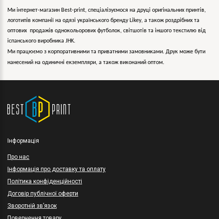
Ми інтернет-магазин Best-print, спеціалізуємося на друці оригінальних принтів,
логотипів компанії на одязі українського бренду
Likey
, а також роздрібних та
оптових продажів однокольорових
футболок, світшотів та іншого текстилю від
іспанського виробника JHK.
Ми працюємо з корпоративними та приватними замовниками. Друк може бути
нанесений на одиничні екземпляри, а також виконаний оптом.
Інформація
Про нас
Інформація про доставку та оплату
Політика конфіденційності
Договір публічної оферти
Зворотній зв’язок
Повернення товару