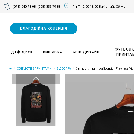
(073) 040-73-08;
(098) 333-79-88
Пн-Пт 9.00-18.00 Вихідний: Сб-Нд
БЛАГОДІЙНА КОЛЕКЦІЯ
ФУТБОЛК
ДТФ ДРУК
ВИШИВКА
СВІЙ ДИЗАЙН
ПРИНТА
СВІТШОТИ З ПРИНТАМИ
ВІДЕОГРА
Світшот з принтом Scorpion Flawless Vict