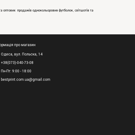
х та оптових продажів однокольорових
футболок, світшотів та
ормація про магазин
Одеса, вул. Польска, 14
+38(073)-040-73-08
Пн-Пт: 9:00 - 18:00
bestprint.com.ua@gmail.com