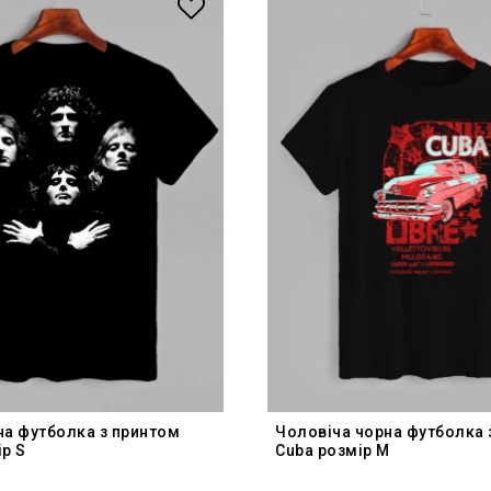
на футболка з принтом
Чоловіча чорна футболка 
р S
Cuba розмір M