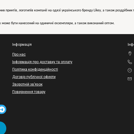
них принтів, логотипів компанії на одязі українського бренду
Likey
, а також роздрібни
може бути нанесений на одиничні екземпляри, а також виконаний оптом.
Інформація
Інф
Про нас
Інформація про доставку та оплату
Політика конфіденційності
Договір публічної оферти
Зворотній зв’язок
Повернення товару