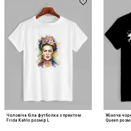
Чоловіча біла футболка з принтом
Жіноча чор
Frida Kahlo розмір L
Queen розмі