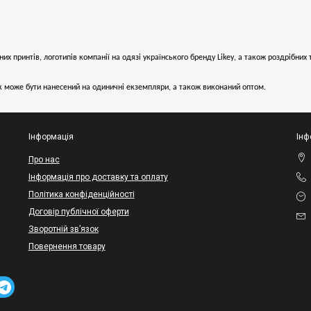
них принтів, логотипів компанії на одязі українського бренду
Likey
, а також роздрібни
може бути нанесений на одиничні екземпляри, а також виконаний оптом.
Інформація
Інф
Про нас
Інформація про доставку та оплату
Політика конфіденційності
Договір публічної оферти
Зворотній зв’язок
Повернення товару