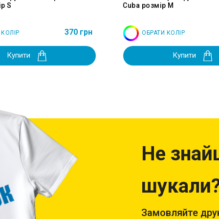
р S
Cuba розмір M
370 грн
 КОЛІР
ОБРАТИ КОЛІР
Купити
Купити
Не знай
шукали
Замовляйте друк