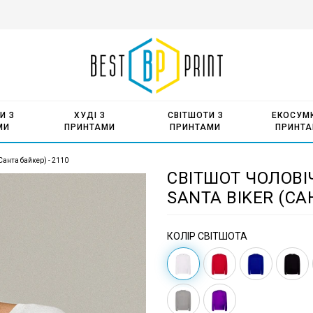
И З
ХУДІ З
СВІТШОТИ З
ЕКОСУМК
МИ
ПРИНТАМИ
ПРИНТАМИ
ПРИНТ
Санта байкер) - 2110
СВІТШОТ ЧОЛОВ
SANTA BIKER (СА
КОЛІР СВІТШОТА