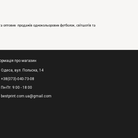
х та оптових продажів однокольорових
футболок, світшотів та
ормація про магазин
Одеса, вул. Польска, 14
+38(073)-040-73-08
Пн-Пт: 9:00 - 18:00
bestprint.com.ua@gmail.com