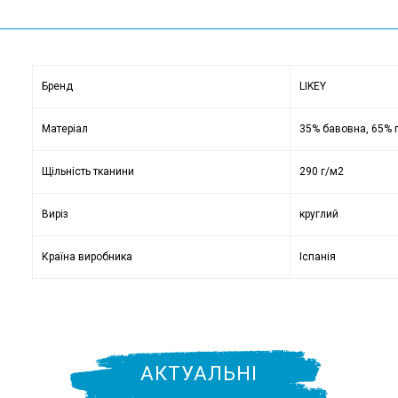
Бренд
LIKEY
Матеріал
35% бавовна, 65% 
Щільність тканини
290 г/м2
Виріз
круглий
Країна виробника
Іспанія
АКТУАЛЬНІ