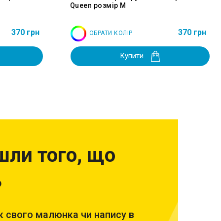
Queen розмір M
370 грн
370 грн
ОБРАТИ КОЛІР
Купити
шли того, що
?
 свого малюнка чи напису в