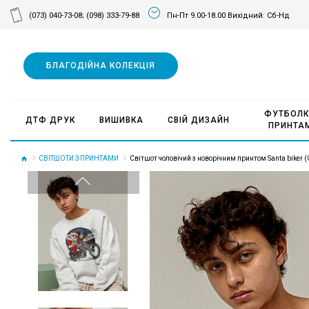
(073) 040-73-08;
(098) 333-79-88
Пн-Пт 9.00-18.00 Вихідний: Сб-Нд
БЛАГОДІЙНА КОЛЕКЦІЯ
ФУТБОЛК
ДТФ ДРУК
ВИШИВКА
СВІЙ ДИЗАЙН
ПРИНТА
СВІТШОТИ З ПРИНТАМИ
Світшот чоловічий з новорічним принтом Santa biker (