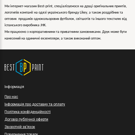
Ми інтернет-магазин Best-print, спеціалізуємося на друці оригінальних принтів,
логотипів компанії на одязі українського бренду
Likey
, а також роздрібних та
оптових продажів однокольорових
футболок, світшотів та іншого текстилю від
іспанського виробника JHK.
Ми працюємо з корпоративними та приватними замовниками. Друк може бути
нанесений на одиничні екземпляри, а також виконаний оптом.
Інформація
Про нас
Інформація про доставку та оплату
Політика конфіденційності
Договір публічної оферти
Зворотній зв’язок
Повернення товару