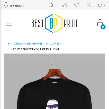
Телефони:
0
СВІТШОТИ З ПРИНТАМИ
HALLOWEEN
Світшот з принтом Мумія Хеллоуїн - 2334