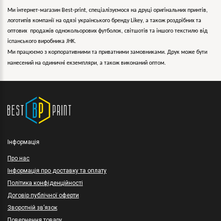
Ми інтернет-магазин Best-print, спеціалізуємося на друці оригінальних принтів,
логотипів компанії на одязі українського бренду
Likey
, а також роздрібних та
оптових продажів однокольорових
футболок, світшотів та іншого текстилю від
іспанського виробника JHK.
Ми працюємо з корпоративними та приватними замовниками. Друк може бути
нанесений на одиничні екземпляри, а також виконаний оптом.
Інформація
Про нас
Інформація про доставку та оплату
Політика конфіденційності
Договір публічної оферти
Зворотній зв’язок
Повернення товару