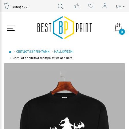
Телефони:
0
СВІТШОТИ З ПРИНТАМИ
HALLOWEEN
Світшот з принтом Хеллоуїн Witch and Bats