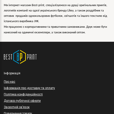
Ми інтернет-магазин Best-print, спеціалізуємося на друці оригінальних принтів,
логотипів компанії на одязі українського бренду
Likey
, а також роздрібних та
оптових продажів однокольорових
футболок, світшотів та іншого текстилю від
іспанського виробника JHK.
Ми працюємо з корпоративними та приватними замовниками. Друк може бути
нанесений на одиничні екземпляри, а також виконаний оптом.
Інформація
Про нас
Інформація про доставку та оплату
Політика конфіденційності
Договір публічної оферти
Зворотній зв’язок
Повернення товару