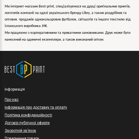
Ми інтернет-магазин Best-print, спеціалізуємося на друці оригінальних принтів,
логотипів компанії на одязі українського бренду
Likey
, а також роздрібних та
оптових продажів однокольорових
футболок, світшотів та іншого текстилю від
іспанського виробника JHK.
Ми працюємо з корпоративними та приватними замовниками. Друк може бути
нанесений на одиничні екземпляри, а також виконаний оптом.
Інформація
Про нас
Інформація про доставку та оплату
Політика конфіденційності
Договір публічної оферти
Зворотній зв’язок
Повернення товару