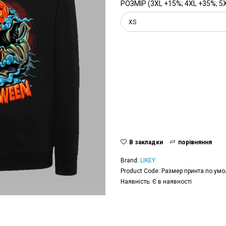
РОЗМІР (3XL +15%; 4XL +35%; 5
XS
В закладки
порівняння
Brand:
LIKEY
Product Code: Размер принта по умо
Наявність: Є в наявності