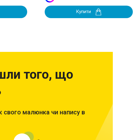
Купити
шли того, що
?
 свого малюнка чи напису в