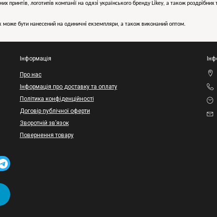
них принтів, логотипів компанії на одязі українського бренду
Likey
, а також роздрібни
може бути нанесений на одиничні екземпляри, а також виконаний оптом.
Інформація
Інф
Про нас
Інформація про доставку та оплату
Політика конфіденційності
Договір публічної оферти
Зворотній зв’язок
Повернення товару