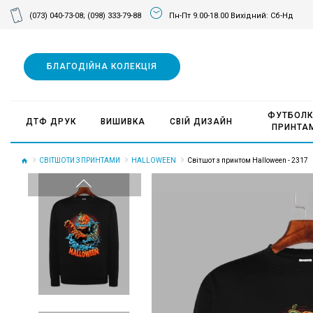
(073) 040-73-08;
(098) 333-79-88
Пн-Пт 9.00-18.00 Вихідний: Сб-Нд
БЛАГОДІЙНА КОЛЕКЦІЯ
ФУТБОЛК
ДТФ ДРУК
ВИШИВКА
СВІЙ ДИЗАЙН
ПРИНТА
СВІТШОТИ З ПРИНТАМИ
HALLOWEEN
Світшот з принтом Halloween - 2317