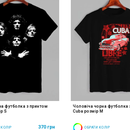
на футболка з принтом
Чоловіча чорна футболка 
р S
Cuba розмір M
370 грн
 КОЛІР
ОБРАТИ КОЛІР