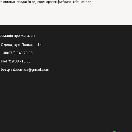
х та оптових продажів однокольорових
футболок, світшотів та
ормація про магазин
Одеса, вул. Польска, 14
+38(073)-040-73-08
Пн-Пт: 9:00 - 18:00
bestprint.com.ua@gmail.com