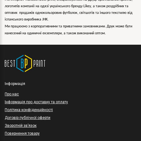
логотипів компанії на одязі українського бренду
Likey
, а також роздрібних та
оптових продажів однокольорових
футболок, світшотів та іншого текстилю від
іспанського виробника JHK.
Ми працюємо з корпоративними та приватними замовниками. Друк може бути
нанесений на одиничні екземпляри, а також виконаний оптом.
Інформація
Про нас
Інформація про доставку та оплату
Політика конфіденційності
Договір публічної оферти
Зворотній зв’язок
Повернення товару