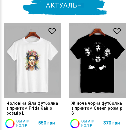
АКТУАЛЬНІ
Чоловіча біла футболка
Жіноча чорна футболка
з принтом Frida Kahlo
з принтом Queen розмір
розмір L
S
ОБРАТИ
ОБРАТИ
550 грн
370 грн
КОЛІР
КОЛІР