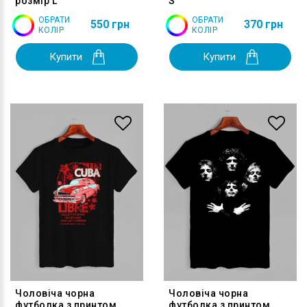
розмір L
S
ОБРАТИ
ОБРАТИ
550 грн
370 грн
КОЛІР
КОЛІР
Купити
Купити
Чоловіча чорна
Чоловіча чорна
футболка з принтом
футболка з принтом