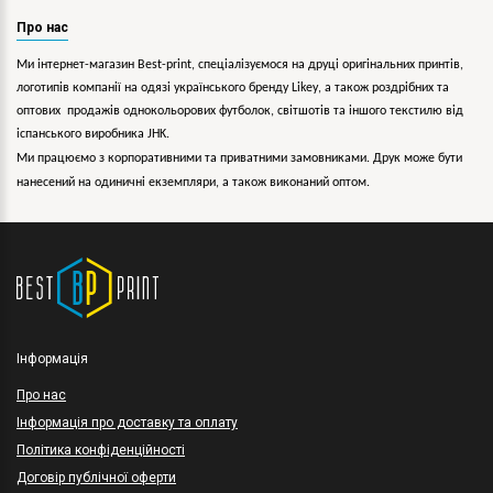
Про нас
Ми інтернет-магазин Best-print, спеціалізуємося на друці оригінальних принтів,
логотипів компанії на одязі українського бренду
Likey
, а також роздрібних та
оптових продажів однокольорових
футболок, світшотів та іншого текстилю від
іспанського виробника JHK.
Ми працюємо з корпоративними та приватними замовниками. Друк може бути
нанесений на одиничні екземпляри, а також виконаний оптом.
Інформація
Про нас
Інформація про доставку та оплату
Політика конфіденційності
Договір публічної оферти