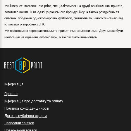
Ми інтернет-магазин Best-print, спеціалізуємося на друці оригінальних принтів,
логотипів компанії на одязі українського бренду
Likey
, а також роздрібних та
оптових продажів однокольорових
футболок, світшотів та іншого текстилю від
іспанського виробника JHK.
Ми працюємо з корпоративними та приватними замовниками. Друк може бути
нанесений на одиничні екземпляри, а також виконаний оптом.
Інформація
Про нас
Інформація про доставку та оплату
Політика конфіденційності
Договір публічної оферти
Зворотній зв’язок
Повернення товару