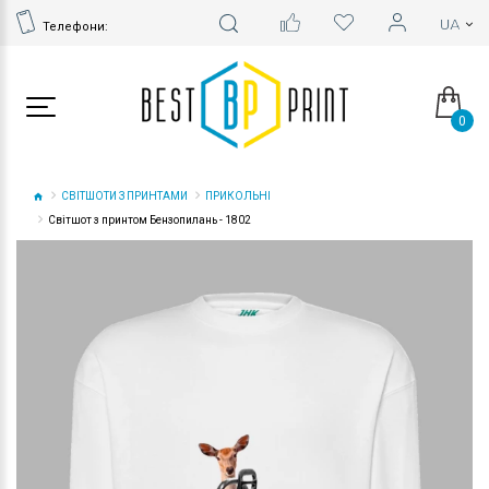
Телефони:
0
СВІТШОТИ З ПРИНТАМИ
ПРИКОЛЬНІ
Світшот з принтом Бензопилань - 1802