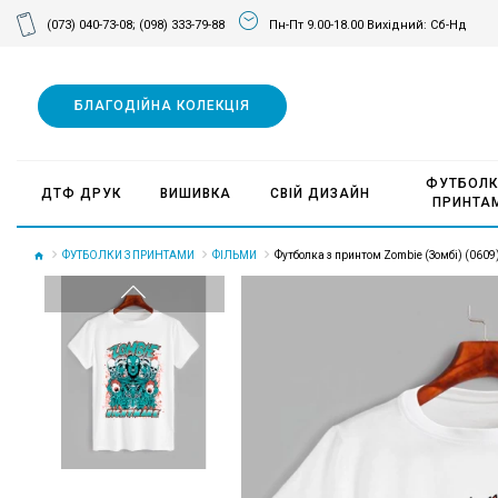
(073) 040-73-08;
(098) 333-79-88
Пн-Пт 9.00-18.00 Вихідний: Сб-Нд
БЛАГОДІЙНА КОЛЕКЦІЯ
ФУТБОЛК
ДТФ ДРУК
ВИШИВКА
СВІЙ ДИЗАЙН
ПРИНТА
ФУТБОЛКИ З ПРИНТАМИ
ФІЛЬМИ
Футболка з принтом Zombie (Зомбі) (0609