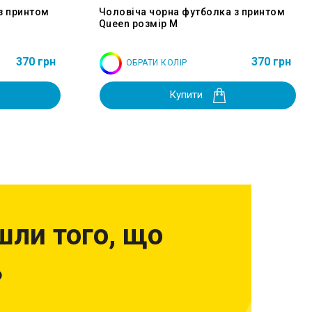
з принтом
Чоловіча чорна футболка з принтом
Queen розмір M
370 грн
370 грн
ОБРАТИ КОЛІР
Купити
шли того, що
?