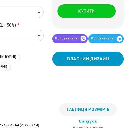
КУПИТИ
XL + 50%)
Консультант
Консультант
І/ЧОРНІ)
ВЛАСНИЙ ДИЗАЙН
РНІ)
ТАБЛИЦЯ РОЗМІРІВ
0 відгуків
лчанию - А4 (21x29,7см)
Написати відгук