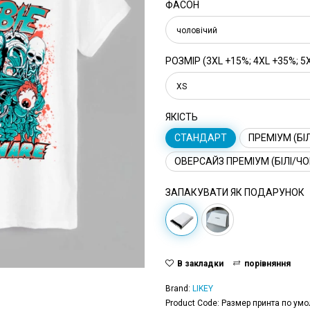
ФАСОН
чоловічий
РОЗМІР (3XL +15%; 4XL +35%; 5
XS
ЯКІСТЬ
СТАНДАРТ
ПРЕМІУМ (БІЛ
ОВЕРСАЙЗ ПРЕМІУМ (БІЛІ/ЧО
ЗАПАКУВАТИ ЯК ПОДАРУНОК
В закладки
порівняння
Brand:
LIKEY
Product Code: Размер принта по умо