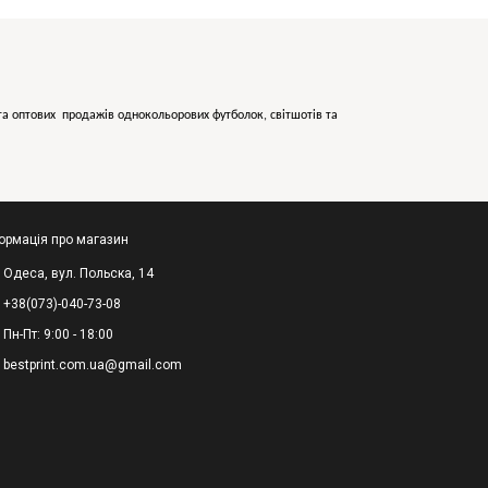
х та оптових продажів однокольорових
футболок, світшотів та
ормація про магазин
Одеса, вул. Польска, 14
+38(073)-040-73-08
Пн-Пт: 9:00 - 18:00
bestprint.com.ua@gmail.com