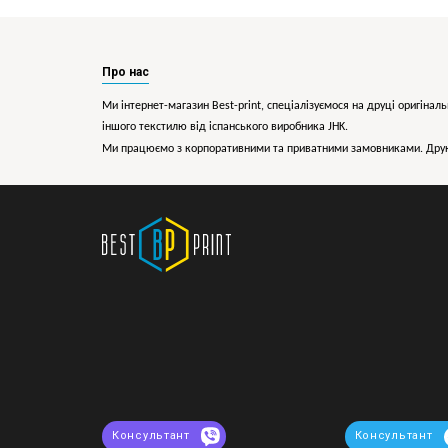
Про нас
Ми інтернет-магазин Best-print, спеціалізуємося на друці оригіналь
іншого текстилю від іспанського виробника JHK.
Ми працюємо з корпоративними та приватними замовниками. Друк 
Консультант
Консультант