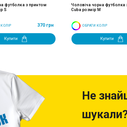
на футболка з принтом
Чоловіча чорна футболка 
р S
Cuba розмір M
370 грн
 КОЛІР
ОБРАТИ КОЛІР
Купити
Купити
Не знай
шукали