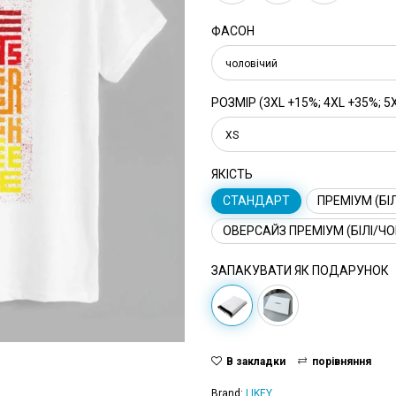
ФАСОН
чоловічий
РОЗМІР (3XL +15%; 4XL +35%; 5
XS
ЯКІСТЬ
СТАНДАРТ
ПРЕМІУМ (БІЛ
ОВЕРСАЙЗ ПРЕМІУМ (БІЛІ/ЧО
ЗАПАКУВАТИ ЯК ПОДАРУНОК
В закладки
порівняння
Brand:
LIKEY