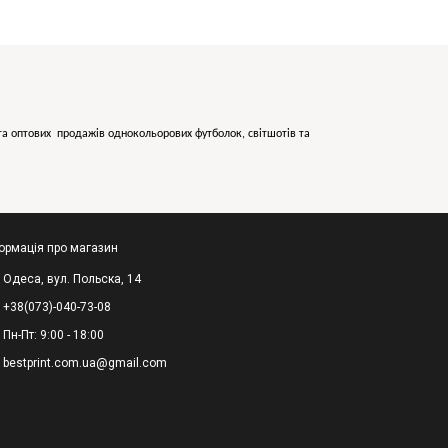
х та оптових продажів однокольорових
футболок, світшотів та
ормація про магазин
Одеса, вул. Польска, 14
+38(073)-040-73-08
Пн-Пт: 9:00 - 18:00
bestprint.com.ua@gmail.com