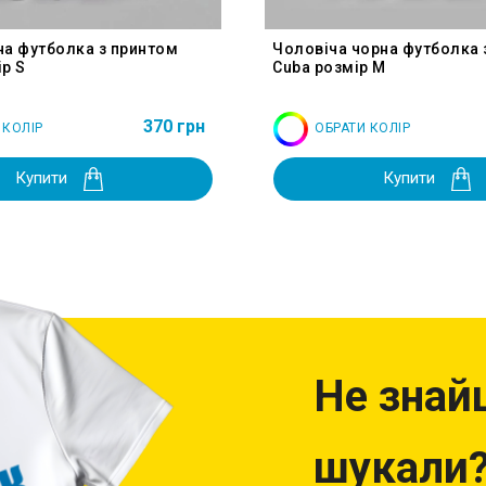
на футболка з принтом
Чоловіча чорна футболка 
р S
Cuba розмір M
370 грн
 КОЛІР
ОБРАТИ КОЛІР
Купити
Купити
Не знай
шукали