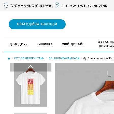
(073) 040-73-08;
(098) 333-79-88
Пн-Пт 9.00-18.00 Вихідний: Сб-Нд
БЛАГОДІЙНА КОЛЕКЦІЯ
ФУТБОЛК
ДТФ ДРУК
ВИШИВКА
СВІЙ ДИЗАЙН
ПРИНТА
ФУТБОЛКИ З ПРИНТАМИ
ПОЦІНОВУВАЧАМ КАВИ
Футболка з принтом Жити