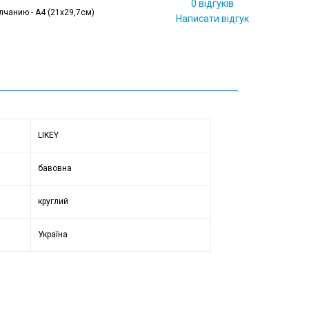
0 відгуків
лчанию - А4 (21x29,7см)
Написати відгук
LIKEY
бавовна
круглий
Україна