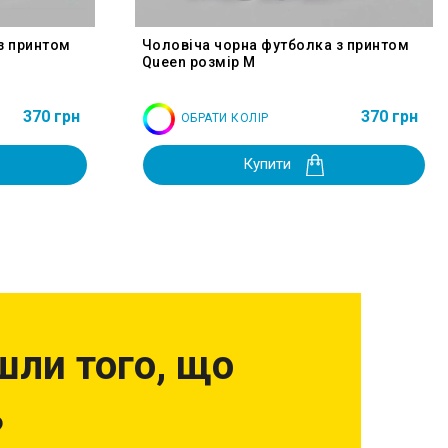
з принтом
Чоловіча чорна футболка з принтом
Queen розмір M
370 грн
370 грн
ОБРАТИ КОЛІР
Купити
шли того, що
?