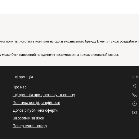
них принтів, логотипів компанії на одязі українського бренду
Likey
, а також роздрібни
може бути нанесений на одиничні екземпляри, а також виконаний оптом.
Інформація
Інф
Про нас
Інформація про доставку та оплату
Політика конфіденційності
Договір публічної оферти
Зворотній зв’язок
Повернення товару