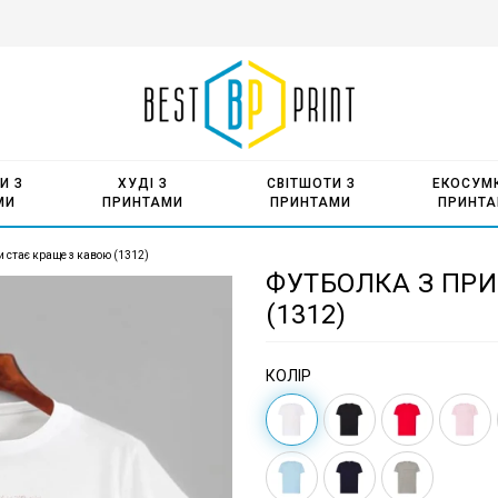
И З
ХУДІ З
СВІТШОТИ З
ЕКОСУМК
МИ
ПРИНТАМИ
ПРИНТАМИ
ПРИНТ
 стає краще з кавою (1312)
ФУТБОЛКА З ПР
(1312)
КОЛІР