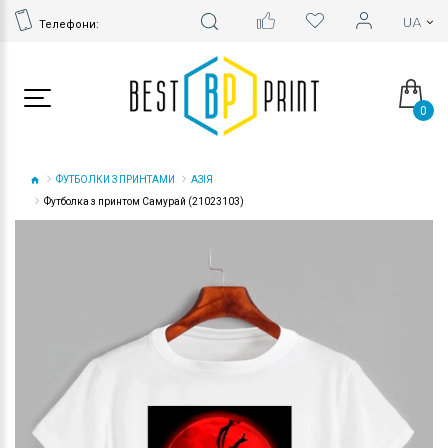
Телефони:
0
ФУТБОЛКИ З ПРИНТАМИ
АЗІЯ
Футболка з принтом Самурай (21023103)