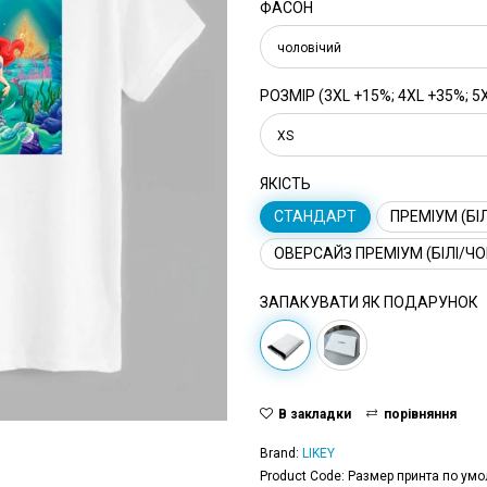
ФАСОН
чоловічий
РОЗМІР (3XL +15%; 4XL +35%; 5
XS
ЯКІСТЬ
СТАНДАРТ
ПРЕМІУМ (БІЛ
ОВЕРСАЙЗ ПРЕМІУМ (БІЛІ/ЧО
ЗАПАКУВАТИ ЯК ПОДАРУНОК
В закладки
порівняння
Brand:
LIKEY
Product Code: Размер принта по умо