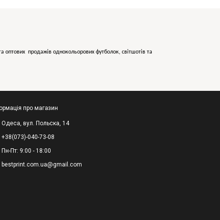
х та оптових продажів однокольорових
футболок, світшотів та
ормація про магазин
Одеса, вул. Польска, 14
+38(073)-040-73-08
Пн-Пт: 9:00 - 18:00
bestprint.com.ua@gmail.com