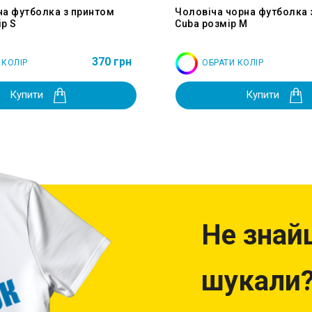
на футболка з принтом
Чоловіча чорна футболка 
р S
Cuba розмір M
370 грн
 КОЛІР
ОБРАТИ КОЛІР
Купити
Купити
Не знай
шукали