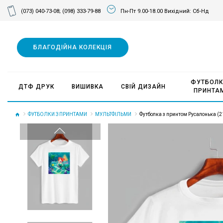
(073) 040-73-08;
(098) 333-79-88
Пн-Пт 9.00-18.00 Вихідний: Сб-Нд
БЛАГОДІЙНА КОЛЕКЦІЯ
ФУТБОЛК
ДТФ ДРУК
ВИШИВКА
СВІЙ ДИЗАЙН
ПРИНТА
ФУТБОЛКИ З ПРИНТАМИ
МУЛЬТФІЛЬМИ
Футболка з принтом Русалонька (