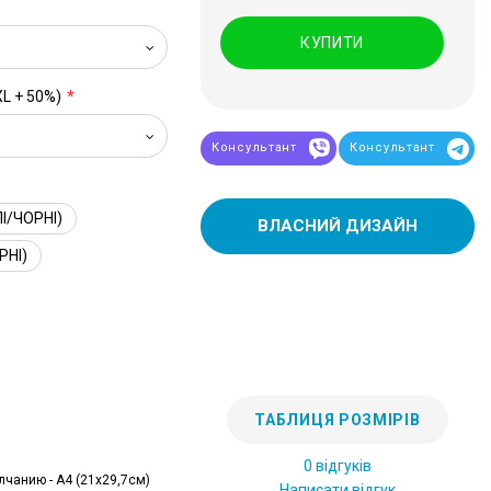
КУПИТИ
XL + 50%)
Консультант
Консультант
І/ЧОРНІ)
ВЛАСНИЙ ДИЗАЙН
РНІ)
ТАБЛИЦЯ РОЗМІРІВ
0 відгуків
лчанию - А4 (21x29,7см)
Написати відгук