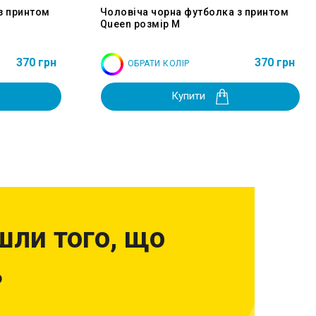
з принтом
Чоловіча чорна футболка з принтом
Queen розмір M
370 грн
370 грн
ОБРАТИ КОЛІР
Купити
шли того, що
?