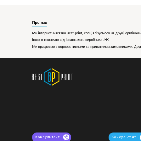
Про нас
Ми інтернет-магазин Best-print, спеціалізуємося на друці оригіналь
іншого текстилю від іспанського виробника JHK.
Ми працюємо з корпоративними та приватними замовниками. Друк 
Консультант
Консультант