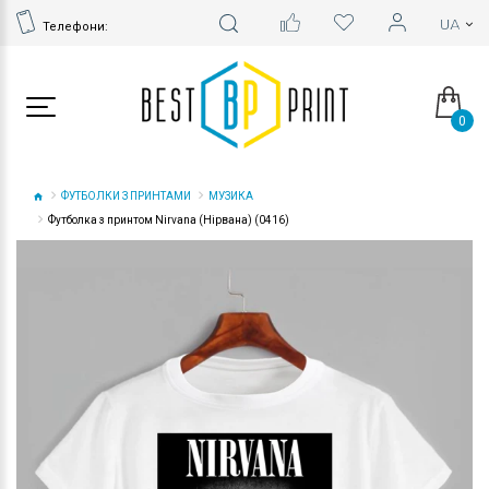
Телефони:
0
ФУТБОЛКИ З ПРИНТАМИ
МУЗИКА
Футболка з принтом Nirvana (Нірвана) (0416)