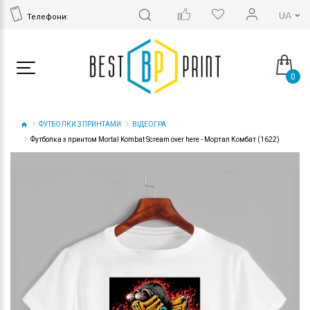
Телефони:
0
ФУТБОЛКИ З ПРИНТАМИ
ВІДЕОГРА
Футболка з принтом Mortal Kombat Scream over here - Мортал Комбат (1622)