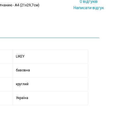
0 відгуків
лчанию - А4 (21x29,7см)
Написати відгук
LIKEY
бавовна
круглий
Україна