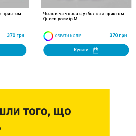
з принтом
Чоловіча чорна футболка з принтом
Queen розмір M
370 грн
370 грн
ОБРАТИ КОЛІР
Купити
шли того, що
?