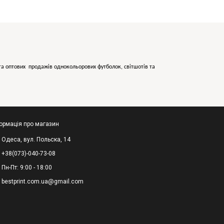
х та оптових продажів однокольорових
футболок, світшотів та
ормація про магазин
Одеса, вул. Польска, 14
+38(073)-040-73-08
Пн-Пт: 9:00 - 18:00
bestprint.com.ua@gmail.com