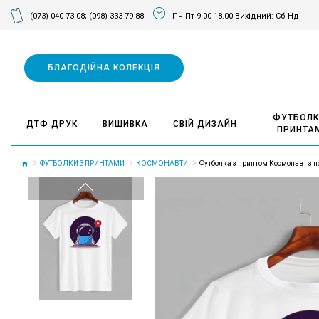
(073) 040-73-08;
(098) 333-79-88
Пн-Пт 9.00-18.00 Вихідний: Сб-Нд
БЛАГОДІЙНА КОЛЕКЦІЯ
ФУТБОЛК
ДТФ ДРУК
ВИШИВКА
СВІЙ ДИЗАЙН
ПРИНТА
ФУТБОЛКИ З ПРИНТАМИ
КОСМОНАВТИ
Футболка з принтом Космонавт з н