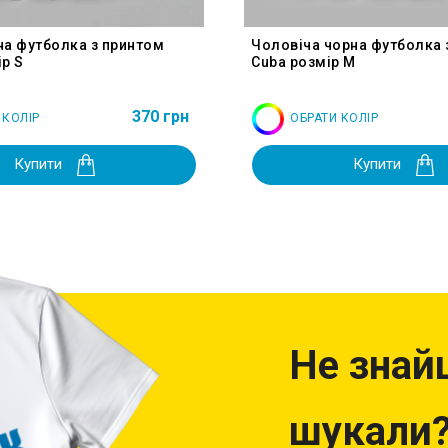
на футболка з принтом
Чоловіча чорна футболка 
р S
Cuba розмір M
370 грн
 КОЛІР
ОБРАТИ КОЛІР
Купити
Купити
Не знай
шукали