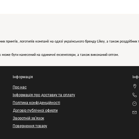
них принтів, логотипів компанії на одязі українського бренду
Likey
, а також роздрібни
може бути нанесений на одиничні екземпляри, а також виконаний оптом.
Інформація
Інф
Про нас
Інформація про доставку та оплату
Політика конфіденційності
Договір публічної оферти
Зворотній зв’язок
Повернення товару