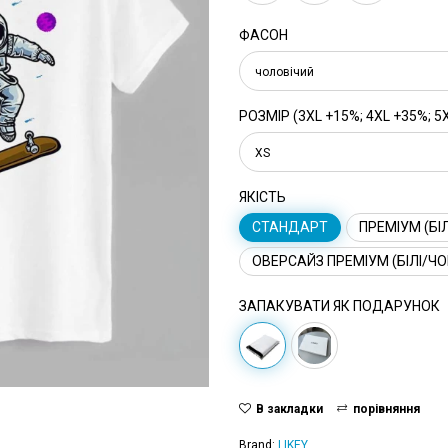
ФАСОН
чоловічий
РОЗМІР (3XL +15%; 4XL +35%; 5
XS
ЯКІСТЬ
СТАНДАРТ
ПРЕМІУМ (БІЛ
ОВЕРСАЙЗ ПРЕМІУМ (БІЛІ/ЧО
ЗАПАКУВАТИ ЯК ПОДАРУНОК
В закладки
порівняння
Brand:
LIKEY