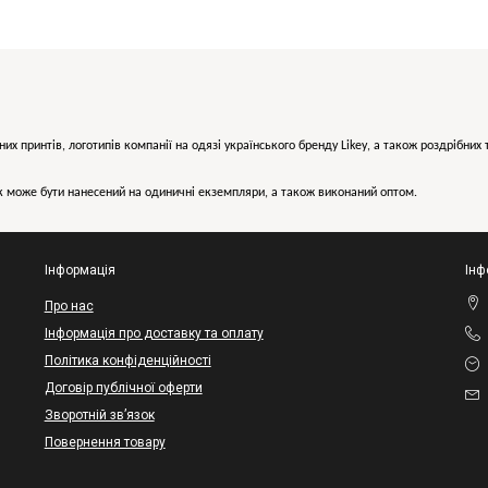
них принтів, логотипів компанії на одязі українського бренду
Likey
, а також роздрібни
може бути нанесений на одиничні екземпляри, а також виконаний оптом.
Інформація
Інф
Про нас
Інформація про доставку та оплату
Політика конфіденційності
Договір публічної оферти
Зворотній зв’язок
Повернення товару