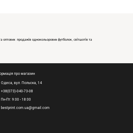
х та оптових продажів однокольорових
футболок, світшотів та
ормація про магазин
Одеса, вул. Польска, 14
+38(073)-040-73-08
Пн-Пт: 9:00 - 18:00
bestprint.com.ua@gmail.com