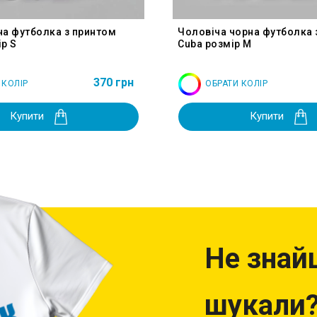
на футболка з принтом
Чоловіча чорна футболка 
р S
Cuba розмір M
370 грн
 КОЛІР
ОБРАТИ КОЛІР
Купити
Купити
Не знай
шукали