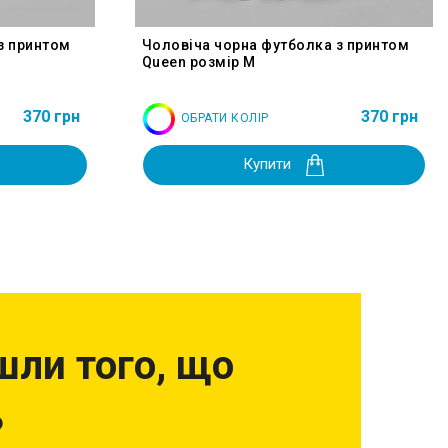
з принтом
Чоловіча чорна футболка з принтом
Queen розмір M
370 грн
370 грн
ОБРАТИ КОЛІР
Купити
шли того, що
?