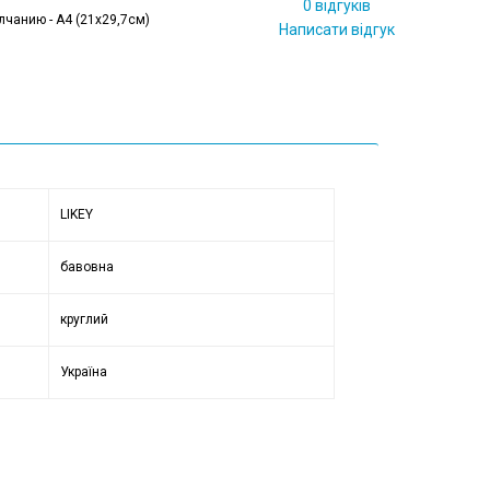
0 відгуків
лчанию - А4 (21x29,7см)
Написати відгук
LIKEY
бавовна
круглий
Україна