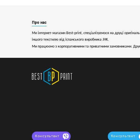
Про нас
Ми інтернет-магазин Best-print, спеціалізуємося на друці оригіналь
іншого текстилю від іспанського виробника JHK.
Ми працюємо з корпоративними та приватними замовниками. Друк 
Консультант
Консультант