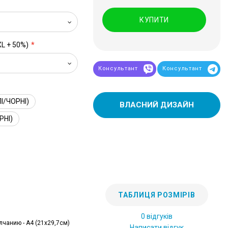
КУПИТИ
XL + 50%)
Консультант
Консультант
І/ЧОРНІ)
ВЛАСНИЙ ДИЗАЙН
РНІ)
ТАБЛИЦЯ РОЗМІРІВ
0 відгуків
лчанию - А4 (21x29,7см)
Написати відгук