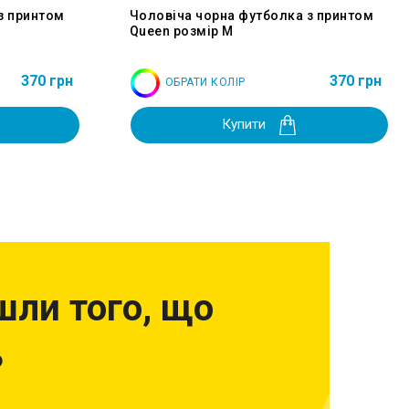
з принтом
Чоловіча чорна футболка з принтом
Queen розмір M
370 грн
370 грн
ОБРАТИ КОЛІР
Купити
шли того, що
?