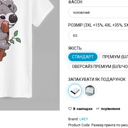
ФАСОН
чоловічий
РОЗМІР (3XL +15%; 4XL +35%; 5
XS
ЯКІСТЬ
СТАНДАРТ
ПРЕМІУМ (БІЛ
ОВЕРСАЙЗ ПРЕМІУМ (БІЛІ/ЧО
ЗАПАКУВАТИ ЯК ПОДАРУНОК
В закладки
порівняння
Brand:
LIKEY
Product Code: Размер принта по умо