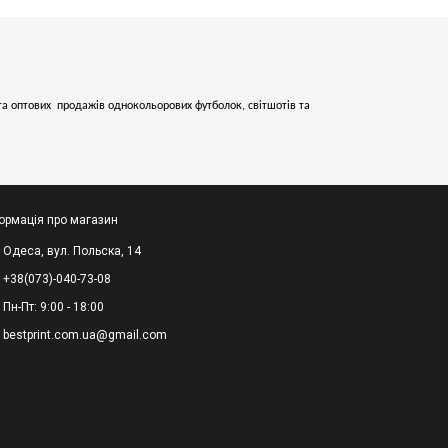
х та оптових продажів однокольорових
футболок, світшотів та
ормація про магазин
Одеса, вул. Польска, 14
+38(073)-040-73-08
Пн-Пт: 9:00 - 18:00
bestprint.com.ua@gmail.com