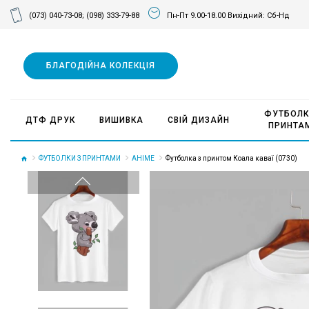
(073) 040-73-08;
(098) 333-79-88
Пн-Пт 9.00-18.00 Вихідний: Сб-Нд
БЛАГОДІЙНА КОЛЕКЦІЯ
ФУТБОЛК
ДТФ ДРУК
ВИШИВКА
СВІЙ ДИЗАЙН
ПРИНТА
ФУТБОЛКИ З ПРИНТАМИ
АНІМЕ
Футболка з принтом Коала каваї (0730)