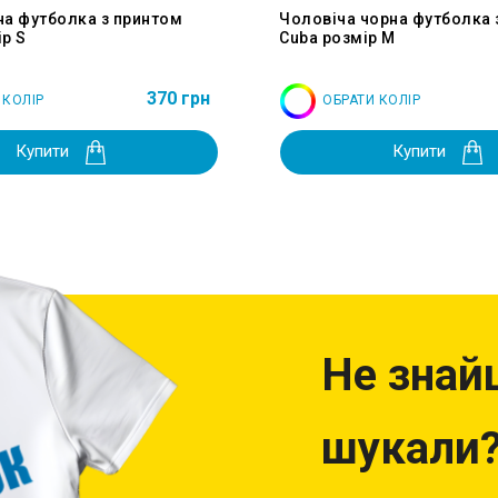
на футболка з принтом
Чоловіча чорна футболка 
р S
Cuba розмір M
370 грн
 КОЛІР
ОБРАТИ КОЛІР
Купити
Купити
Не знай
шукали