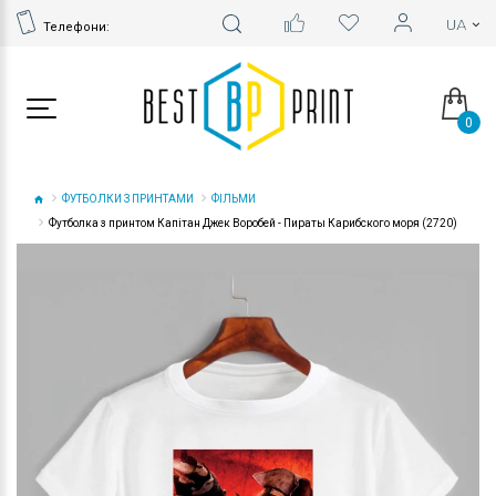
Телефони:
0
ФУТБОЛКИ З ПРИНТАМИ
ФІЛЬМИ
Футболка з принтом Капітан Джек Воробей - Пираты Карибского моря (2720)