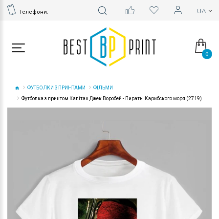
Телефони:
0
ФУТБОЛКИ З ПРИНТАМИ
ФІЛЬМИ
Футболка з принтом Капітан Джек Воробей - Пираты Карибского моря (2719)