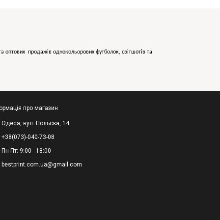
х та оптових продажів однокольорових
футболок, світшотів та
ормація про магазин
Одеса, вул. Польска, 14
+38(073)-040-73-08
Пн-Пт: 9:00 - 18:00
bestprint.com.ua@gmail.com