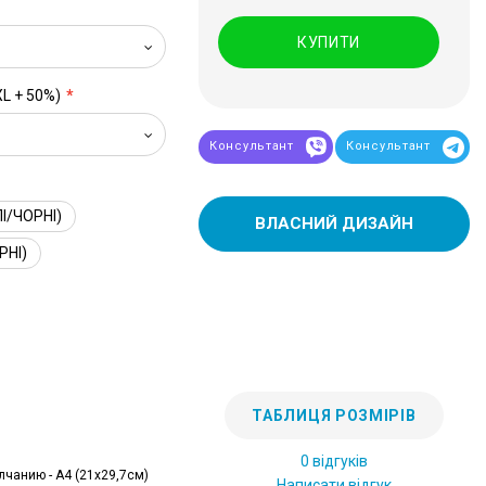
КУПИТИ
XL + 50%)
Консультант
Консультант
І/ЧОРНІ)
ВЛАСНИЙ ДИЗАЙН
РНІ)
ТАБЛИЦЯ РОЗМІРІВ
0 відгуків
лчанию - А4 (21x29,7см)
Написати відгук