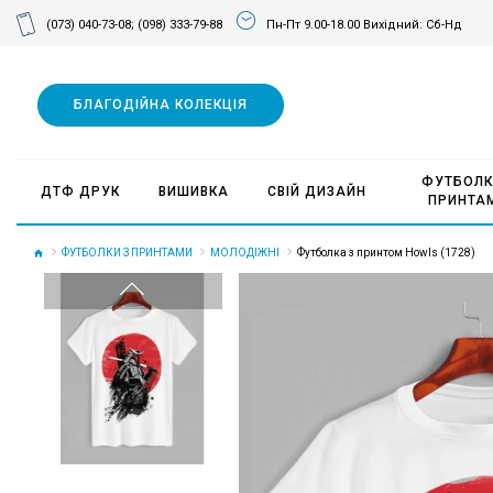
(073) 040-73-08;
(098) 333-79-88
Пн-Пт 9.00-18.00 Вихідний: Сб-Нд
БЛАГОДІЙНА КОЛЕКЦІЯ
ФУТБОЛК
ДТФ ДРУК
ВИШИВКА
СВІЙ ДИЗАЙН
ПРИНТА
ФУТБОЛКИ З ПРИНТАМИ
МОЛОДІЖНІ
Футболка з принтом Howls (1728)