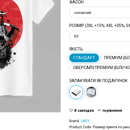
ФАСОН
чоловічий
РОЗМІР (3XL +15%; 4XL +35%; 5
XS
ЯКІСТЬ
СТАНДАРТ
ПРЕМІУМ (БІЛ
ОВЕРСАЙЗ ПРЕМІУМ (БІЛІ/ЧО
ЗАПАКУВАТИ ЯК ПОДАРУНОК
В закладки
порівняння
Brand:
LIKEY
Product Code: Размер принта по умо