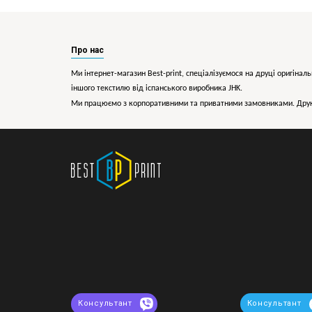
Про нас
Ми інтернет-магазин Best-print, спеціалізуємося на друці оригіналь
іншого текстилю від іспанського виробника JHK.
Ми працюємо з корпоративними та приватними замовниками. Друк 
Консультант
Консультант