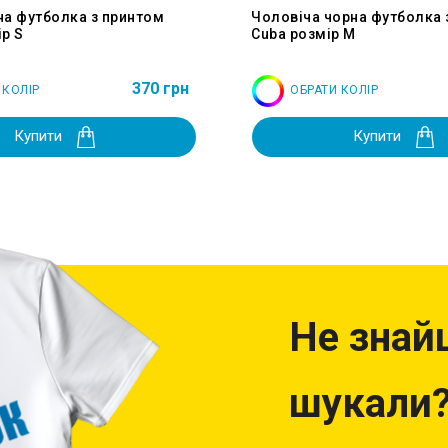
на футболка з принтом
Чоловіча чорна футболка 
р S
Cuba розмір M
370 грн
 КОЛІР
ОБРАТИ КОЛІР
Купити
Купити
Не знай
шукали