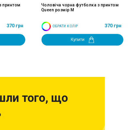
з принтом
Чоловіча чорна футболка з принтом
Queen розмір M
370 грн
370 грн
ОБРАТИ КОЛІР
Купити
шли того, що
?