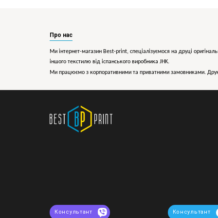
Про нас
Ми інтернет-магазин Best-print, спеціалізуємося на друці оригіналь
іншого текстилю від іспанського виробника JHK.
Ми працюємо з корпоративними та приватними замовниками. Друк 
Консультант
Консультант