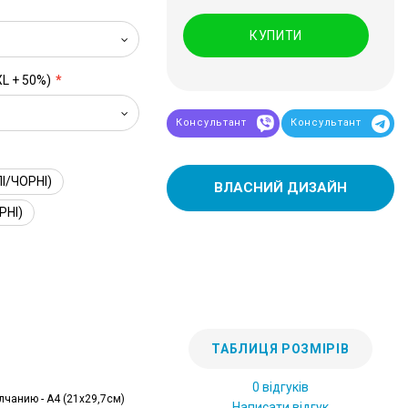
КУПИТИ
XL + 50%)
Консультант
Консультант
І/ЧОРНІ)
ВЛАСНИЙ ДИЗАЙН
РНІ)
ТАБЛИЦЯ РОЗМІРІВ
0 відгуків
лчанию - А4 (21x29,7см)
Написати відгук