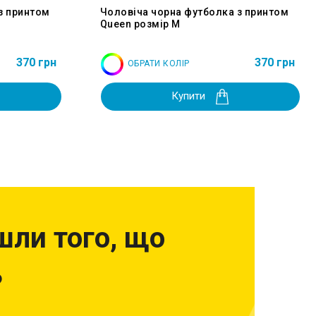
з принтом
Чоловіча чорна футболка з принтом
Queen розмір M
370 грн
370 грн
ОБРАТИ КОЛІР
Купити
шли того, що
?