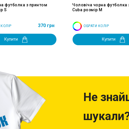
на футболка з принтом
Чоловіча чорна футболка 
р S
Cuba розмір M
370 грн
 КОЛІР
ОБРАТИ КОЛІР
Купити
Купити
Не знай
шукали