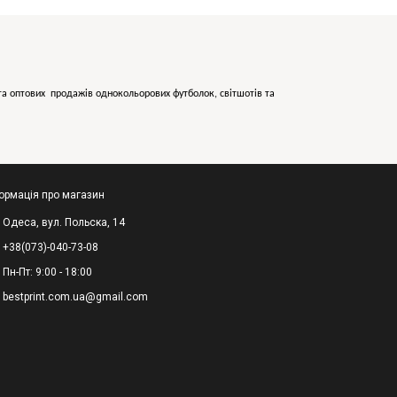
х та оптових продажів однокольорових
футболок, світшотів та
ормація про магазин
Одеса, вул. Польска, 14
+38(073)-040-73-08
Пн-Пт: 9:00 - 18:00
bestprint.com.ua@gmail.com