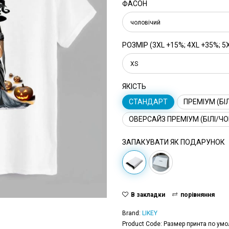
ФАСОН
чоловічий
РОЗМІР (3XL +15%; 4XL +35%; 5
XS
ЯКІСТЬ
СТАНДАРТ
ПРЕМІУМ (БІЛ
ОВЕРСАЙЗ ПРЕМІУМ (БІЛІ/ЧО
ЗАПАКУВАТИ ЯК ПОДАРУНОК
В закладки
порівняння
Brand:
LIKEY
Product Code: Размер принта по умо