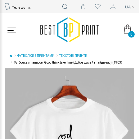
Телефони:
0
ФУТБОЛКИ З ПРИНТАМИ
ТЕКСТОВІ ПРИНТИ
Футболка з написом Good think take time (Добре думай знайди час) (1903)