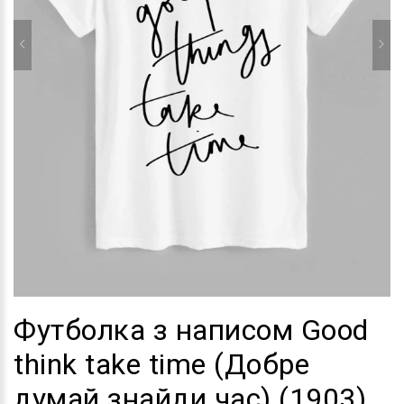
Футболка з написом Good
think take time (Добре
думай знайди час) (1903)