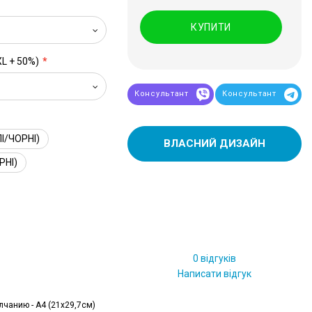
КУПИТИ
XL + 50%)
Консультант
Консультант
І/ЧОРНІ)
ВЛАСНИЙ ДИЗАЙН
РНІ)
0 відгуків
Написати відгук
лчанию - А4 (21x29,7см)