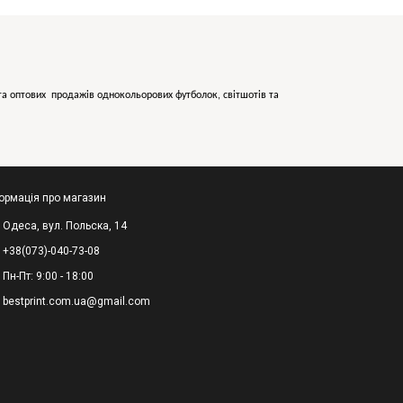
х та оптових продажів однокольорових
футболок, світшотів та
ормація про магазин
Одеса, вул. Польска, 14
+38(073)-040-73-08
Пн-Пт: 9:00 - 18:00
bestprint.com.ua@gmail.com