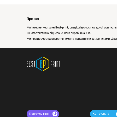
Про нас
Ми інтернет-магазин Best-print, спеціалізуємося на друці оригіналь
іншого текстилю від іспанського виробника JHK.
Ми працюємо з корпоративними та приватними замовниками. Друк 
Консультант
Консультант