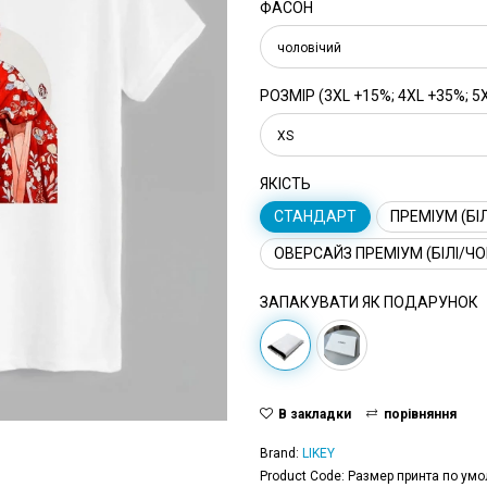
ФАСОН
чоловічий
РОЗМІР (3XL +15%; 4XL +35%; 5
XS
ЯКІСТЬ
СТАНДАРТ
ПРЕМІУМ (БІЛ
ОВЕРСАЙЗ ПРЕМІУМ (БІЛІ/ЧО
ЗАПАКУВАТИ ЯК ПОДАРУНОК
В закладки
порівняння
Brand:
LIKEY
Product Code: Размер принта по умо