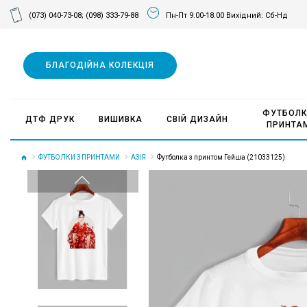
(073) 040-73-08;
(098) 333-79-88
Пн-Пт 9.00-18.00 Вихідний: Сб-Нд
БЛАГОДІЙНА КОЛЕКЦІЯ
ФУТБОЛК
ДТФ ДРУК
ВИШИВКА
СВІЙ ДИЗАЙН
ПРИНТА
ФУТБОЛКИ З ПРИНТАМИ
АЗІЯ
Футболка з принтом Гейша (21033125)