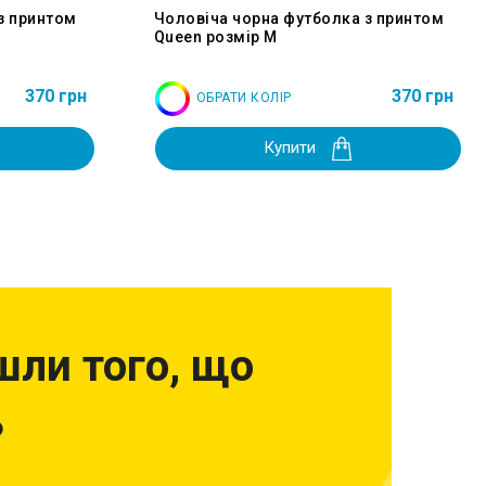
з принтом
Чоловіча чорна футболка з принтом
Queen розмір M
370 грн
370 грн
ОБРАТИ КОЛІР
Купити
шли того, що
?