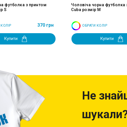
на футболка з принтом
Чоловіча чорна футболка 
р S
Cuba розмір M
370 грн
 КОЛІР
ОБРАТИ КОЛІР
Купити
Купити
Не знай
шукали