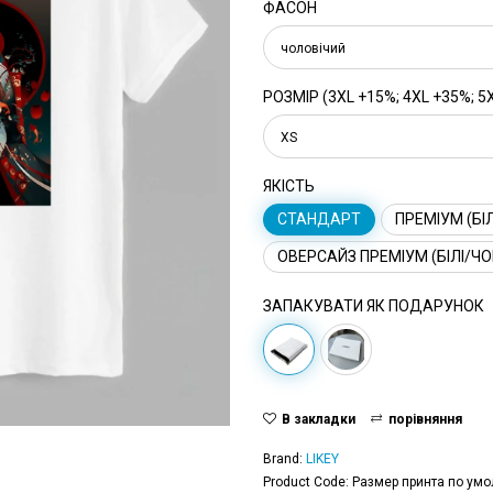
ФАСОН
чоловічий
РОЗМІР (3XL +15%; 4XL +35%; 5
XS
ЯКІСТЬ
СТАНДАРТ
ПРЕМІУМ (БІЛ
ОВЕРСАЙЗ ПРЕМІУМ (БІЛІ/ЧО
ЗАПАКУВАТИ ЯК ПОДАРУНОК
В закладки
порівняння
Brand:
LIKEY
Product Code: Размер принта по умо