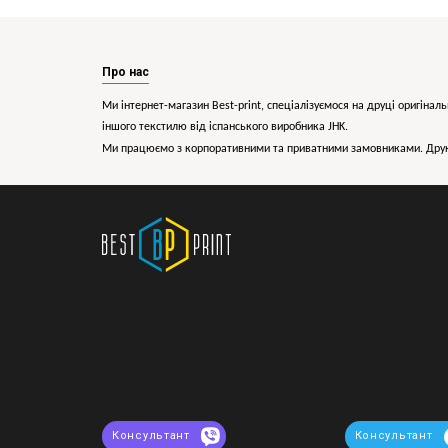
Про нас
Ми інтернет-магазин Best-print, спеціалізуємося на друці оригіналь
іншого текстилю від іспанського виробника JHK.
Ми працюємо з корпоративними та приватними замовниками. Друк 
Консультант
Консультант