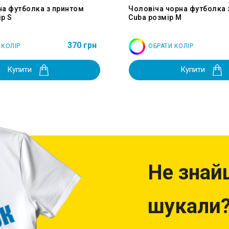
на футболка з принтом
Чоловіча чорна футболка 
р S
Cuba розмір M
370 грн
 КОЛІР
ОБРАТИ КОЛІР
Купити
Купити
Не знай
шукали