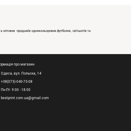
х та оптових продажів однокольорових
футболок, світшотів та
ормація про магазин
Одеса, вул. Польска, 14
+38(073)-040-73-08
Пн-Пт: 9:00 - 18:00
bestprint.com.ua@gmail.com