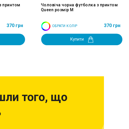
з принтом
Чоловіча чорна футболка з принтом
Queen розмір M
370 грн
370 грн
ОБРАТИ КОЛІР
Купити
шли того, що
?