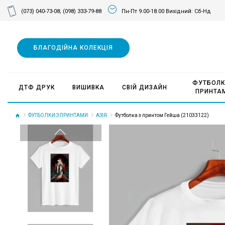
(073) 040-73-08;
(098) 333-79-88
Пн-Пт 9.00-18.00 Вихідний: Сб-Нд
БЛАГОДІЙНА КОЛЕКЦІЯ
ФУТБОЛК
ДТФ ДРУК
ВИШИВКА
СВІЙ ДИЗАЙН
ПРИНТА
ФУТБОЛКИ З ПРИНТАМИ
АЗІЯ
Футболка з принтом Гейша (21033122)