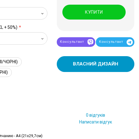
КУПИТИ
XL + 50%)
Консультант
Консультант
І/ЧОРНІ)
ВЛАСНИЙ ДИЗАЙН
РНІ)
0 відгуків
Написати відгук
лчанию - А4 (21x29,7см)