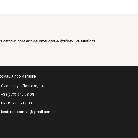
х та оптових продажів однокольорових
футболок, світшотів та
ормація про магазин
Одеса, вул. Польска, 14
+38(073)-040-73-08
Пн-Пт: 9:00 - 18:00
bestprint.com.ua@gmail.com