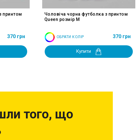
з принтом
Чоловіча чорна футболка з принтом
Queen розмір M
370 грн
370 грн
ОБРАТИ КОЛІР
Купити
шли того, що
?