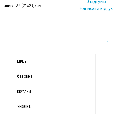
0 відгуків
лчанию - А4 (21x29,7см)
Написати відгук
LIKEY
бавовна
круглий
Україна