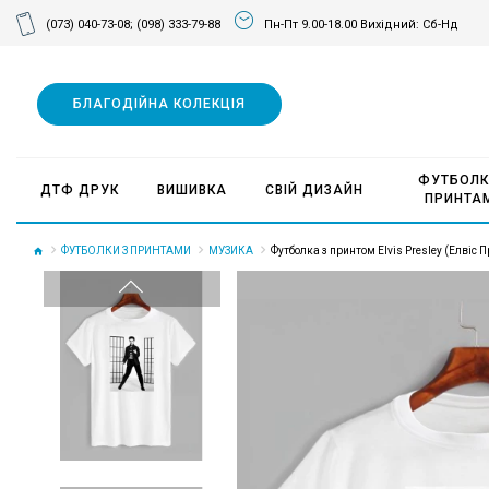
(073) 040-73-08;
(098) 333-79-88
Пн-Пт 9.00-18.00 Вихідний: Сб-Нд
БЛАГОДІЙНА КОЛЕКЦІЯ
ФУТБОЛК
ДТФ ДРУК
ВИШИВКА
СВІЙ ДИЗАЙН
ПРИНТА
ФУТБОЛКИ З ПРИНТАМИ
МУЗИКА
Футболка з принтом Elvis Presley (Елвіс П