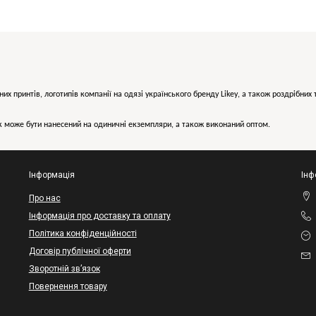
них принтів, логотипів компанії на одязі українського бренду
Likey
, а також роздрібни
може бути нанесений на одиничні екземпляри, а також виконаний оптом.
Інформація
Інф
Про нас
Інформація про доставку та оплату
Політика конфіденційності
Договір публічної оферти
Зворотній зв’язок
Повернення товару