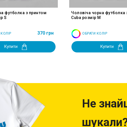
на футболка з принтом
Чоловіча чорна футболка 
р S
Cuba розмір M
370 грн
 КОЛІР
ОБРАТИ КОЛІР
Купити
Купити
Не знай
шукали