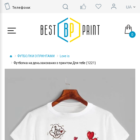
Телефони:
0
ФУТБОЛКИ З ПРИНТАМИ
Love is
Футболка на день закоханих з принтом Для тебе (1221)