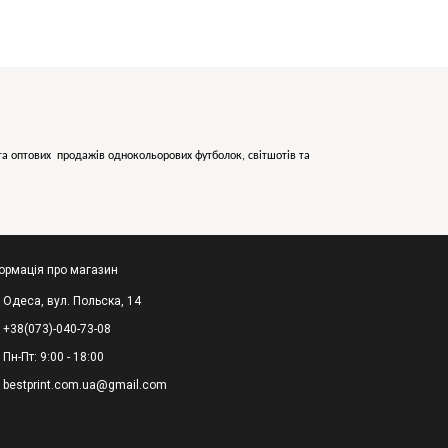
х та оптових продажів однокольорових
футболок, світшотів та
ормація про магазин
Одеса, вул. Польска, 14
+38(073)-040-73-08
Пн-Пт: 9:00 - 18:00
bestprint.com.ua@gmail.com