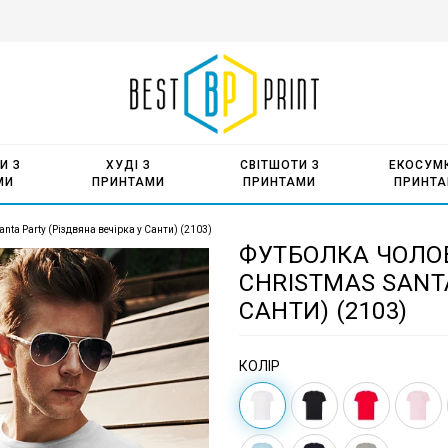
И З
ХУДІ З
СВІТШОТИ З
ЕКОСУМК
МИ
ПРИНТАМИ
ПРИНТАМИ
ПРИНТ
nta Party (Різдвяна вечірка у Санти) (2103)
ФУТБОЛКА ЧОЛО
CHRISTMAS SANTA
САНТИ) (2103)
КОЛІР