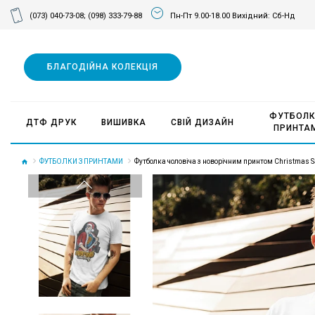
(073) 040-73-08;
(098) 333-79-88
Пн-Пт 9.00-18.00 Вихідний: Сб-Нд
БЛАГОДІЙНА КОЛЕКЦІЯ
ФУТБОЛК
ДТФ ДРУК
ВИШИВКА
СВІЙ ДИЗАЙН
ПРИНТА
ФУТБОЛКИ З ПРИНТАМИ
Футболка чоловіча з новорічним принтом Christmas Sa