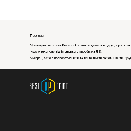
Про нас
Ми інтернет-магазин Best-print, спеціалізуємося на друці оригіналь
іншого текстилю від іспанського виробника JHK.
Ми працюємо з корпоративними та приватними замовниками. Друк 