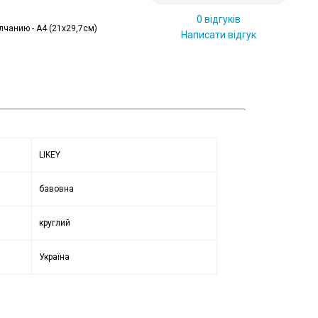
0 відгуків
лчанию - А4 (21x29,7см)
Написати відгук
LIKEY
бавовна
круглий
Україна