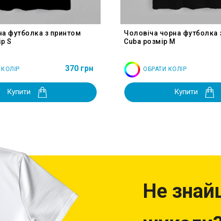
на футболка з принтом
Чоловіча чорна футболка 
р S
Cuba розмір M
370 грн
 КОЛІР
ОБРАТИ КОЛІР
Купити
Купити
Не знай