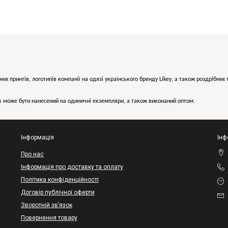
них принтів, логотипів компанії на одязі українського бренду
Likey
, а також роздрібни
може бути нанесений на одиничні екземпляри, а також виконаний оптом.
Інформація
Інф
Про нас
Інформація про доставку та оплату
Політика конфіденційності
Договір публічної оферти
Зворотній зв’язок
Повернення товару