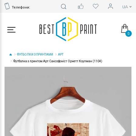
Телефони:
0
ФУТБОЛКИ З ПРИНТАМИ
АРТ
Футболка з принтом Арт Саксофоніст Орнетт Коулман (1104)