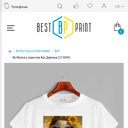
Телефони:
0
ФУТБОЛКИ З ПРИНТАМИ
АРТ
Футболка з принтом Арт Дівчина (210349)