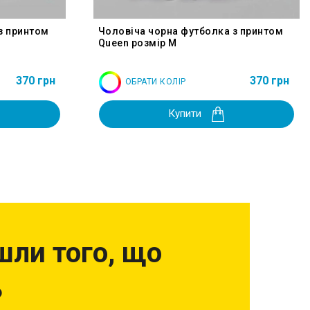
з принтом
Чоловіча чорна футболка з принтом
Queen розмір M
370 грн
370 грн
ОБРАТИ КОЛІР
Купити
шли того, що
?