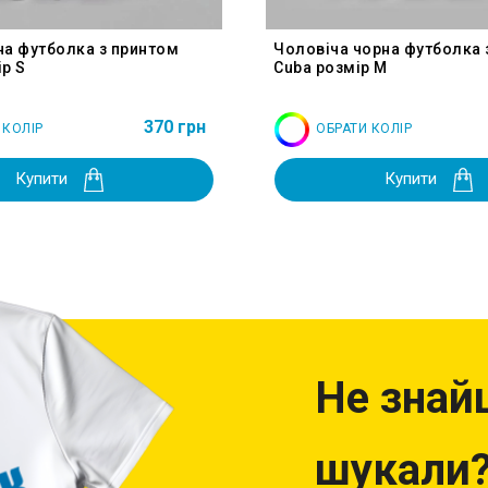
на футболка з принтом
Чоловіча чорна футболка 
р S
Cuba розмір M
370 грн
 КОЛІР
ОБРАТИ КОЛІР
Купити
Купити
Не знай
шукали