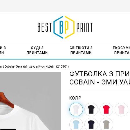
И З
ХУДІ З
СВІТШОТИ З
ЕКОСУМК
МИ
ПРИНТАМИ
ПРИНТАМИ
ПРИНТ
rt Cobain - Эми Уайнхаус и Курт Кобейн (210301)
ФУТБОЛКА З ПРИ
COBAIN - ЭМИ УА
КОЛІР