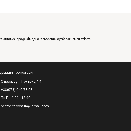
х та оптових продажів однокольорових
футболок, світшотів та
ормація про магазин
Одеса, вул. Польска, 14
+38(073)-040-73-08
Пн-Пт: 9:00 - 18:00
bestprint.com.ua@gmail.com