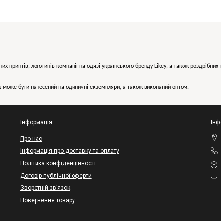
них принтів, логотипів компанії на одязі українського бренду
Likey
, а також роздрібни
може бути нанесений на одиничні екземпляри, а також виконаний оптом.
Інформація
Інф
Про нас
Інформація про доставку та оплату
Політика конфіденційності
Договір публічної оферти
Зворотній зв’язок
Повернення товару