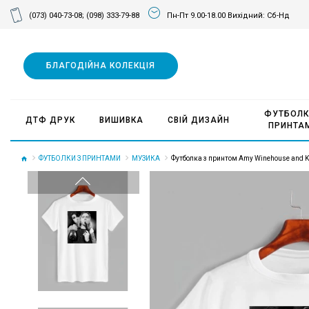
(073) 040-73-08;
(098) 333-79-88
Пн-Пт 9.00-18.00 Вихідний: Сб-Нд
БЛАГОДІЙНА КОЛЕКЦІЯ
ФУТБОЛК
ДТФ ДРУК
ВИШИВКА
СВІЙ ДИЗАЙН
ПРИНТА
ФУТБОЛКИ З ПРИНТАМИ
МУЗИКА
Футболка з принтом Amy Winehouse and Ku