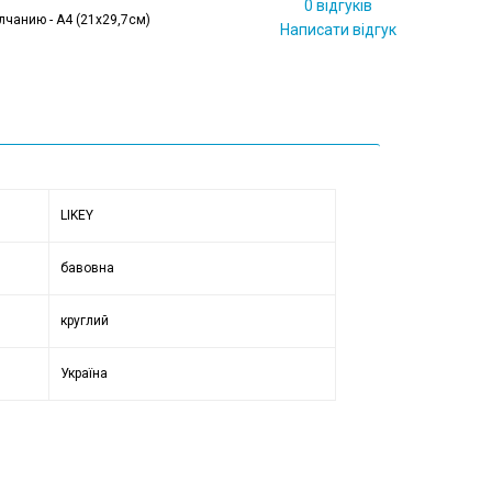
0 відгуків
лчанию - А4 (21x29,7см)
Написати відгук
LIKEY
бавовна
круглий
Україна