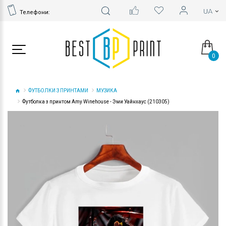
Телефони:
0
ФУТБОЛКИ З ПРИНТАМИ
МУЗИКА
Футболка з принтом Amy Winehouse - Эми Уайнхаус (210305)