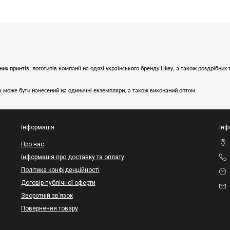
них принтів, логотипів компанії на одязі українського бренду
Likey
, а також роздрібни
може бути нанесений на одиничні екземпляри, а також виконаний оптом.
Інформація
Інф
Про нас
Інформація про доставку та оплату
Політика конфіденційності
Договір публічної оферти
Зворотній зв’язок
Повернення товару