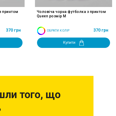
з принтом
Чоловіча чорна футболка з принтом
Queen розмір M
370 грн
370 грн
ОБРАТИ КОЛІР
Купити
шли того, що
?