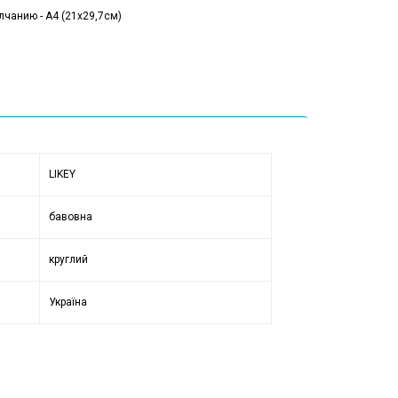
лчанию - А4 (21x29,7см)
LIKEY
бавовна
круглий
Україна