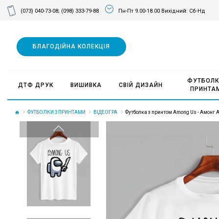
(073) 040-73-08;
(098) 333-79-88
Пн-Пт 9.00-18.00 Вихідний: Сб-Нд
БЛАГОДІЙНА КОЛЕКЦІЯ
ФУТБОЛК
ДТФ ДРУК
ВИШИВКА
СВІЙ ДИЗАЙН
ПРИНТА
ФУТБОЛКИ З ПРИНТАМИ
ВІДЕОГРА
Футболка з принтом Among Us - Амонг А