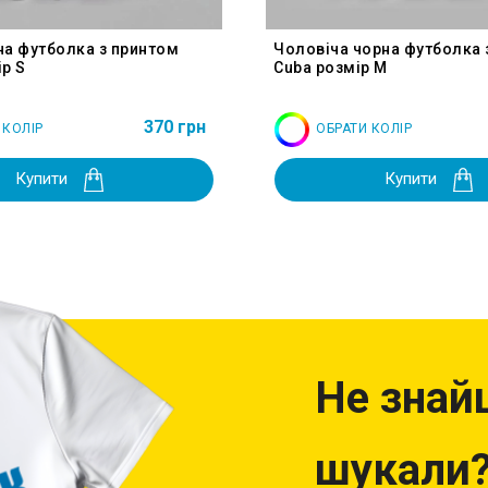
на футболка з принтом
Чоловіча чорна футболка 
р S
Cuba розмір M
370 грн
 КОЛІР
ОБРАТИ КОЛІР
Купити
Купити
Не знай
шукали