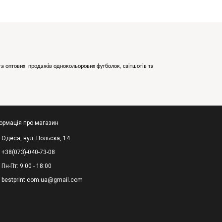
х та оптових продажів однокольорових
футболок, світшотів та
ормація про магазин
Одеса, вул. Польска, 14
+38(073)-040-73-08
Пн-Пт: 9:00 - 18:00
bestprint.com.ua@gmail.com